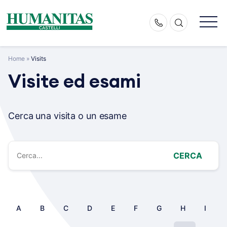
Skip
to
content
Home
»
Visits
Visite ed esami
Cerca una visita o un esame
CERCA
A
B
C
D
E
F
G
H
I