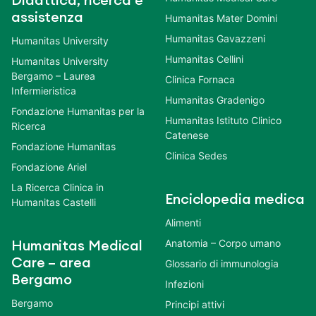
Didattica, ricerca e
assistenza
Humanitas Mater Domini
Humanitas Gavazzeni
Humanitas University
Humanitas Cellini
Humanitas University
Bergamo – Laurea
Clinica Fornaca
Infermieristica
Humanitas Gradenigo
Fondazione Humanitas per la
Humanitas Istituto Clinico
Ricerca
Catenese
Fondazione Humanitas
Clinica Sedes
Fondazione Ariel
La Ricerca Clinica in
Enciclopedia medica
Humanitas Castelli
Alimenti
Anatomia – Corpo umano
Humanitas Medical
Care – area
Glossario di immunologia
Bergamo
Infezioni
Bergamo
Principi attivi