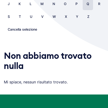
J
K
L
M
N
O
P
Q
R
S
T
U
V
W
X
Y
Z
Cancella selezione
Non abbiamo trovato
nulla
Mi spiace, nessun risultato trovato.