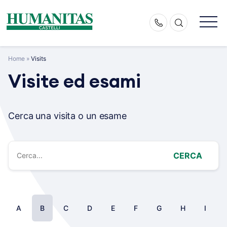
Skip
to
content
Home
»
Visits
Visite ed esami
Cerca una visita o un esame
CERCA
A
B
C
D
E
F
G
H
I