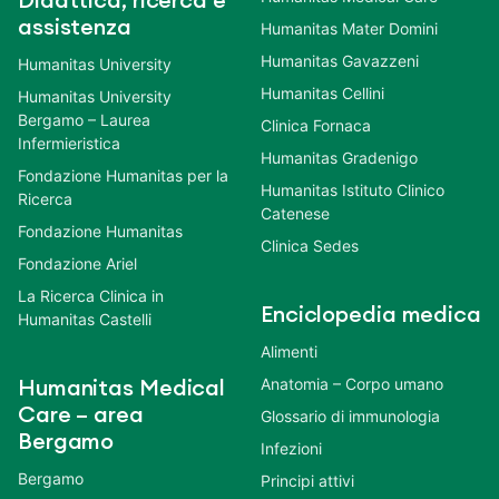
Didattica, ricerca e
assistenza
Humanitas Mater Domini
Humanitas Gavazzeni
Humanitas University
Humanitas Cellini
Humanitas University
Bergamo – Laurea
Clinica Fornaca
Infermieristica
Humanitas Gradenigo
Fondazione Humanitas per la
Humanitas Istituto Clinico
Ricerca
Catenese
Fondazione Humanitas
Clinica Sedes
Fondazione Ariel
La Ricerca Clinica in
Enciclopedia medica
Humanitas Castelli
Alimenti
Anatomia – Corpo umano
Humanitas Medical
Care – area
Glossario di immunologia
Bergamo
Infezioni
Bergamo
Principi attivi