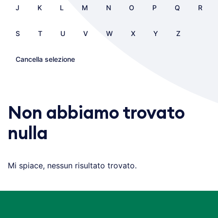
J
K
L
M
N
O
P
Q
R
S
T
U
V
W
X
Y
Z
Cancella selezione
Non abbiamo trovato
nulla
Mi spiace, nessun risultato trovato.