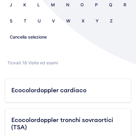
J
K
L
M
N
O
P
Q
R
S
T
U
V
W
X
Y
Z
Cancella selezione
Trovati 18 Visite ed esami
Ecocolordoppler cardiaco
Ecocolordoppler tronchi sovraortici
(TSA)