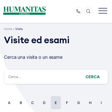
Skip
to
content
Home
»
Visits
Visite ed esami
Cerca una visita o un esame
CERCA
A
B
C
D
E
F
G
H
I