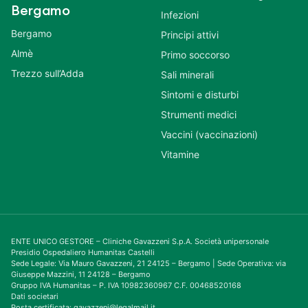
Bergamo
Infezioni
Bergamo
Principi attivi
Almè
Primo soccorso
Trezzo sull’Adda
Sali minerali
Sintomi e disturbi
Strumenti medici
Vaccini (vaccinazioni)
Vitamine
ENTE UNICO GESTORE – Cliniche Gavazzeni S.p.A. Società unipersonale
Presidio Ospedaliero Humanitas Castelli
Sede Legale: Via Mauro Gavazzeni, 21 24125 – Bergamo | Sede Operativa: via
Giuseppe Mazzini, 11 24128 – Bergamo
Gruppo IVA Humanitas – P. IVA 10982360967 C.F. 00468520168
Dati societari
Posta certificata: gavazzeni@legalmail.it