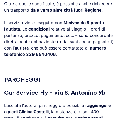
Oltre a quelle specificate, è possibile anche richiedere
un trasporto
da e verso altre città fuori Regione
.
Il servizio viene eseguito con
Minivan da 8 posti +
l’autista
. Le
condizioni
relative al viaggio – orari di
partenza, prezzo, pagamento, ecc. – sono concordate
direttamente dal paziente (o dai suoi accompagnatori)
con l’
autista
, che può essere contattato al
numero
telefonico 339 6540406
.
.
PARCHEGGI
Car Service Fly – via S. Antonino 9b
Lasciata l’auto al parcheggio è possibile
raggiungere
a piedi Clinica Castelli
, la distanza è di soli 400
metri. Il parcheggio è
gratuito
per la
prima ora di