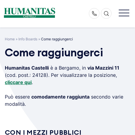
Skip
to
content
Home
»
Info Boards
»
Come raggiungerci
Come raggiungerci
Humanitas Castelli
è a Bergamo, in
via Mazzini 11
(cod. post.: 24128). Per visualizzare la posizione,
cliccare qui
.
Può essere
comodamente raggiunta
secondo varie
modalità.
.
CON I MEZZI PUBBLICI