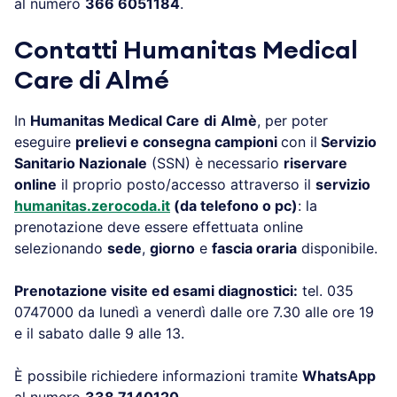
al numero
366 6051184
.
Contatti
Humanitas Medical
Care di Almé
In
Humanitas Medical Care
di
Almè
, per poter
eseguire
prelievi e consegna campioni
con il
Servizio
Sanitario Nazionale
(SSN) è necessario
riservare
online
il proprio posto/accesso attraverso il
servizio
humanitas.zerocoda.it
(da telefono o pc)
: la
prenotazione deve essere effettuata online
selezionando
sede
,
giorno
e
fascia oraria
disponibile.
Prenotazione visite ed esami diagnostici:
tel. 035
0747000 da lunedì a venerdì dalle ore 7.30 alle ore 19
e il sabato dalle 9 alle 13.
È possibile richiedere informazioni tramite
WhatsApp
al numero
338 7140120
.