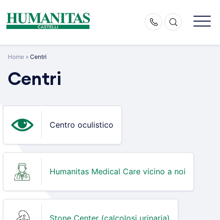
Skip
to
content
Home
»
Centri
Centri
Centro oculistico
Humanitas Medical Care vicino a noi
Stone Center (calcolosi urinaria)