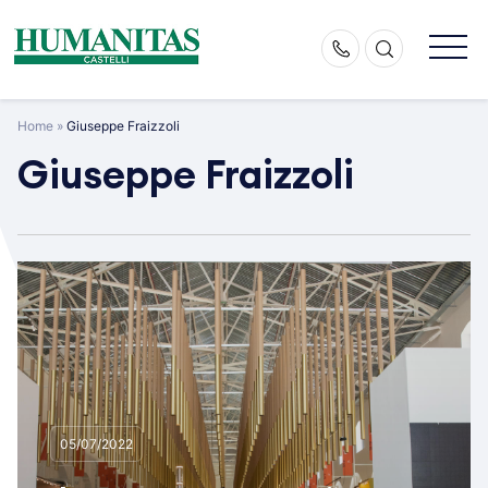
Skip
to
content
Home
»
Giuseppe Fraizzoli
Giuseppe Fraizzoli
05/07/2022