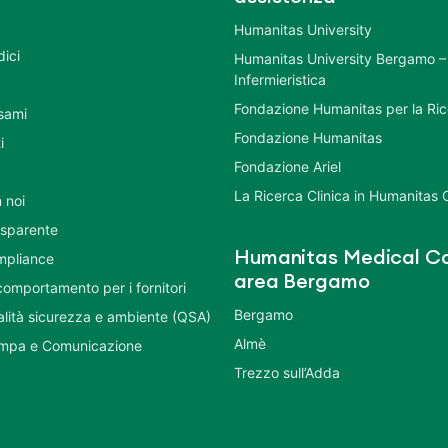
Humanitas University
dici
Humanitas University Bergamo –
Infermieristica
Fondazione Humanitas per la Ri
esami
Fondazione Humanitas
i
Fondazione Ariel
La Ricerca Clinica in Humanitas C
 noi
asparente
Humanitas Medical Ca
mpliance
area Bergamo
comportamento per i fornitori
Bergamo
ualità sicurezza e ambiente (QSA)
Almè
ampa e Comunicazione
Trezzo sull’Adda