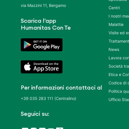
via Mazzini 11, Bergamo
Centri
I nostri me
Scarica l’app
Malattie
Humanitas Con Te
Visite ed 
Trattament
News
Lavora con
Società tr
Etica e Co
Codice di 
Per informazioni contattaci al
Politica q
+39 035 283 111 (Centralino)
Ufficio St
Seguici su: