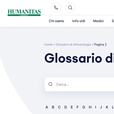
Skip
to
content
Chi siamo
Info utili
Medici
S
Home
»
Glossario di immunologia
»
Pagina 2
Glossario 
A
B
C
D
E
F
G
H
I
J
K
L