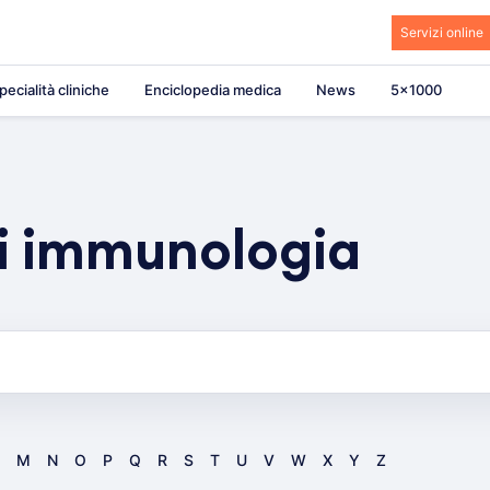
Servizi online
pecialità cliniche
Enciclopedia medica
News
5×1000
di immunologia
M
N
O
P
Q
R
S
T
U
V
W
X
Y
Z