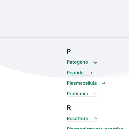
P
Patogeno
Peptide
Plasmacellula
Probiotici
R
Recettore
Riarrangiamento genetico