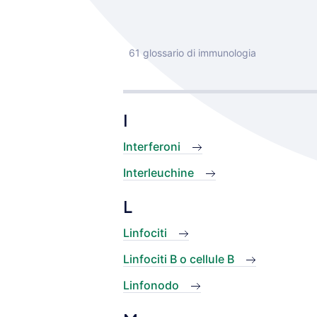
61 glossario di immunologia
I
Interferoni
Interleuchine
L
Linfociti
Linfociti B o cellule B
Linfonodo