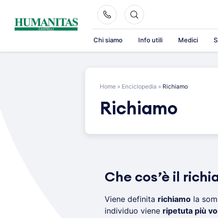
Skip
to
content
Chi siamo
Info utili
Medici
S
Home
»
Enciclopedia
»
Richiamo
Richiamo
Che cos’è il rich
Viene definita
richiamo
la som
individuo viene
ripetuta più v