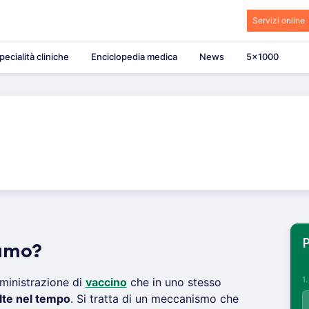
Servizi online
pecialità cliniche
Enciclopedia medica
News
5×1000
P
iamo?
1
ministrazione di
vaccino
che in uno stesso
olte nel tempo
. Si tratta di un meccanismo che