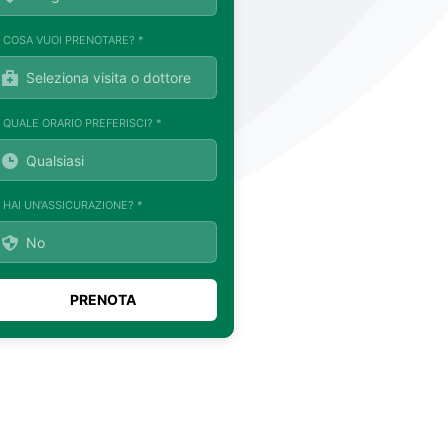
. COSA VUOI PRENOTARE? *
. QUALE ORARIO PREFERISCI? *
. HAI UN'ASSICURAZIONE? *