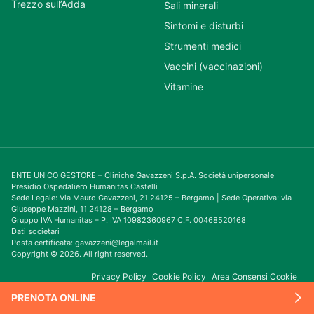
Trezzo sull’Adda
Sali minerali
Sintomi e disturbi
Strumenti medici
Vaccini (vaccinazioni)
Vitamine
ENTE UNICO GESTORE – Cliniche Gavazzeni S.p.A. Società unipersonale
Presidio Ospedaliero Humanitas Castelli
Sede Legale: Via Mauro Gavazzeni, 21 24125 – Bergamo | Sede Operativa: via
Giuseppe Mazzini, 11 24128 – Bergamo
Gruppo IVA Humanitas – P. IVA 10982360967 C.F. 00468520168
Dati societari
Posta certificata: gavazzeni@legalmail.it
Copyright © 2026. All right reserved.
Privacy Policy
Cookie Policy
Area Consensi Cookie
PRENOTA ONLINE