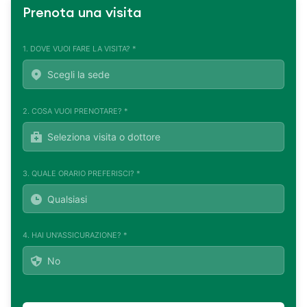
Prenota una visita
1. DOVE VUOI FARE LA VISITA? *
2. COSA VUOI PRENOTARE? *
3. QUALE ORARIO PREFERISCI? *
4. HAI UN'ASSICURAZIONE? *