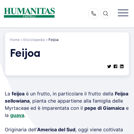
Skip
to
content
Home
»
Enciclopedia
»
Feijoa
Feijoa
La
feijoa
è un frutto, in particolare il frutto della
Feijoa
sellowiana
, pianta che appartiene alla famiglia delle
Myrtaceae ed è imparentata con il
pepe di Giamaica
e
la
guava
.
Originaria dell’
America del Sud
, oggi viene coltivata