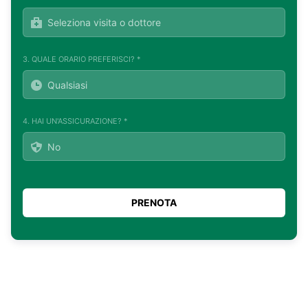
3. QUALE ORARIO PREFERISCI? *
4. HAI UN'ASSICURAZIONE? *