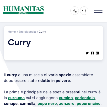
Skip
to
content
Home
»
Enciclopedia
»
Curry
Curry
Il
curry
è una miscela di
varie spezie
assemblate
dopo essere state
ridotte in polvere
.
La prima e principale delle spezie presenti nel curry è
la
curcuma
cui si aggiungono
cumino
,
coriandolo
,
senape
,
cannella
,
pepe nero
,
zenzero
,
peperoncino
,