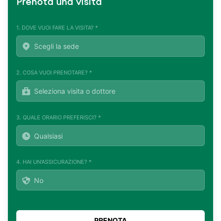
Prenota una visita
1. DOVE VUOI FARE LA VISITA? *
2. COSA VUOI PRENOTARE? *
3. QUALE ORARIO PREFERISCI? *
4. HAI UN'ASSICURAZIONE? *