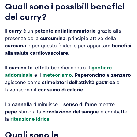
Quali sono i possibili benefici
del curry?
Il
curry
è un
potente antinfiammatorio
grazie alla
presenza della
curcumina
, principio attivo della
curcuma
e per questo è ideale per apportare
benefici
alla salute cardiovascolare
.
Il
cumino
ha effetti benefici contro il
gonfiore
addominale
e il
meteorismo
.
Peperoncino
e
zenzero
agiscono come
stimolatori dell’attività gastrica
e
favoriscono il
consumo di calorie
.
La
cannella
diminuisce il
senso di fame
mentre il
pepe
stimola la
circolazione del sangue
e combatte
la
ritenzione idrica
.
Quali sono le