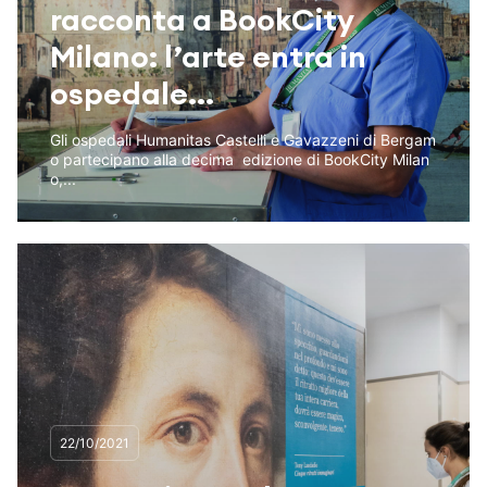
racconta a BookCity
Milano: l’arte entra in
ospedale...
Gli ospedali Humanitas Castelli e Gavazzeni di Bergam
o partecipano alla decima edizione di BookCity Milan
o,...
22/10/2021