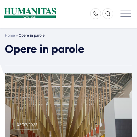
Skip
to
content
Home
»
Opere in parole
Opere in parole
05/07/2022