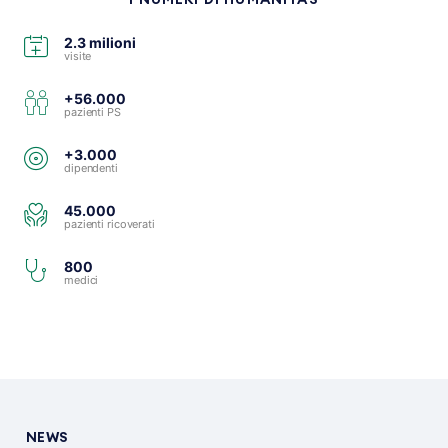
2.3 milioni
visite
+56.000
pazienti PS
+3.000
dipendenti
45.000
pazienti ricoverati
800
medici
NEWS