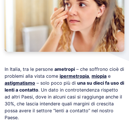
In Italia, tra le persone
ametropi
– che soffrono cioè di
problemi alla vista come
ipermetropia
,
miopia
e
astigmatismo
– solo poco più di
una su dieci fa uso di
lenti a contatto
. Un dato in controtendenza rispetto
ad altri Paesi, dove in alcuni casi si raggiunge anche il
30%, che lascia intendere quali margini di crescita
possa avere il settore “lenti a contatto” nel nostro
Paese.