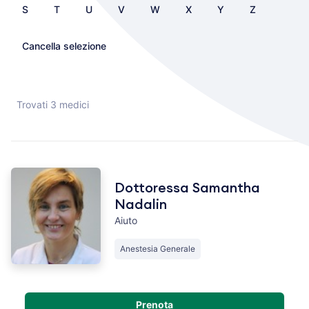
S
T
U
V
W
X
Y
Z
Cancella selezione
Trovati 3 medici
Dottoressa Samantha
Nadalin
Aiuto
Anestesia Generale
Prenota