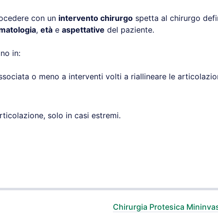
procedere con un
intervento chirurgo
spetta al chirurgo defin
matologia
,
età
e
aspettative
del paziente.
no in:
sociata o meno a interventi volti a riallineare le articolazi
articolazione, solo in casi estremi.
Chirurgia Protesica Mininva