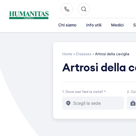
Skip
to
content
Chi siamo
Info utili
Medici
S
Home
»
Diseases
»
Artrosi della caviglia
Artrosi della c
1. Dove vuoi fare la visita? *
2. Co