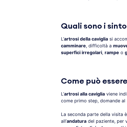
Quali sono i sinto
L’
artrosi della caviglia
si accom
camminare
, difficoltà a
muover
superfici irregolari
,
rampe
o
g
Come può essere i
L’
artrosi alla caviglia
viene indi
come primo step, domande al 
La seconda parte della visita è
all’
andatura
del paziente, per ve