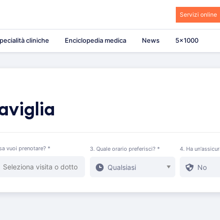
Servizi online
pecialità cliniche
Enciclopedia medica
News
5×1000
aviglia
sa vuoi prenotare? *
3. Quale orario preferisci? *
4. Ha un'assicu