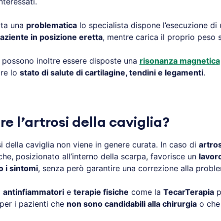
nteressati.
ata una
problematica
lo specialista dispone l’esecuzione di
aziente in posizione eretta
, mentre carica il proprio peso s
 possono inoltre essere disposte una
risonanza magnetica
care lo
stato di salute di cartilagine, tendini e legamenti
.
e l’artrosi della caviglia?
si della caviglia non viene in genere curata. In caso di
artro
he, posizionato all’interno della scarpa, favorisce un
lavoro
o i sintomi
, senza però garantire una correzione alla proble
d
antinfiammatori
e
terapie fisiche
come la
TecarTerapia
p
per i pazienti che
non sono candidabili alla chirurgia
o ch