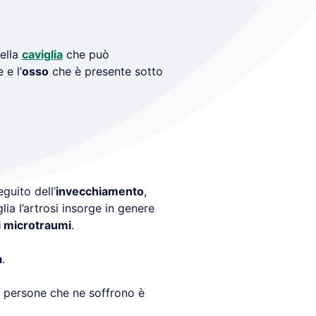
della
caviglia
che può
 e l’
osso
che è presente sotto
eguito dell’
invecchiamento
,
lia l’artrosi insorge in genere
i microtraumi
.
a
.
le persone che ne soffrono è