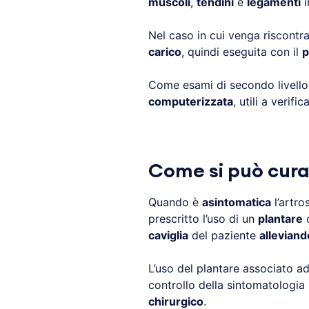
muscoli
,
tendini
e
legamenti
i
Nel caso in cui venga riscontr
carico
, quindi eseguita con il
p
Come esami di secondo livello
computerizzata
, utili a verifi
Come si può curar
Quando è
asintomatica
l’artro
prescritto l’uso di un
plantare
c
caviglia
del paziente
alleviand
L’uso del plantare associato a
controllo della sintomatologia 
chirurgico
.