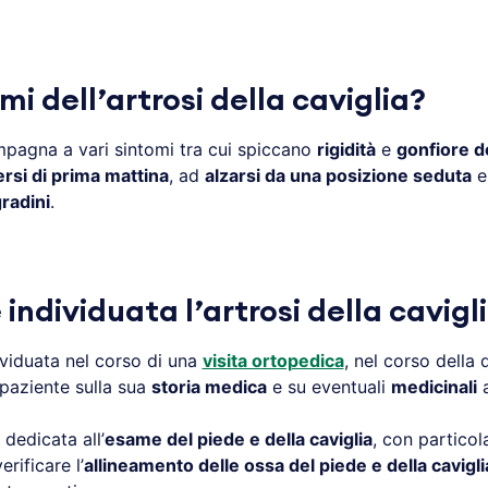
mi dell’artrosi della caviglia?
pagna a vari sintomi tra cui spiccano
rigidità
e
gonfiore de
si di prima mattina
, ad
alzarsi da una posizione seduta
e
radini
.
ndividuata l’artrosi della cavigl
viduata nel corso di una
visita ortopedica
, nel corso della 
paziente sulla sua
storia medica
e su eventuali
medicinali
a
 dedicata all’
esame del piede e della caviglia
, con partico
rificare l’
allineamento delle ossa del piede e della cavigli