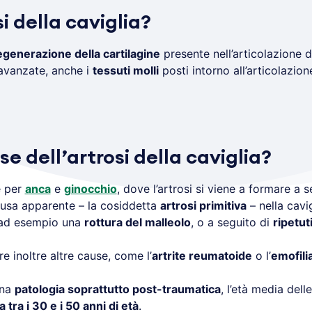
i della caviglia?
generazione della cartilagine
presente nell’articolazione 
 avanzate, anche i
tessuti molli
posti intorno all’articolazione
se dell’artrosi della caviglia?
e per
anca
e
ginocchio
, dove l’artrosi si viene a formare a s
ausa apparente – la cosiddetta
artrosi primitiva
– nella cavig
ad esempio una
rottura del malleolo
, o a seguito di
ripetut
 inoltre altre cause, come l’
artrite reumatoide
o l’
emofili
una
patologia soprattutto post-traumatica
, l’età media del
tra i 30 e i 50 anni di età
.