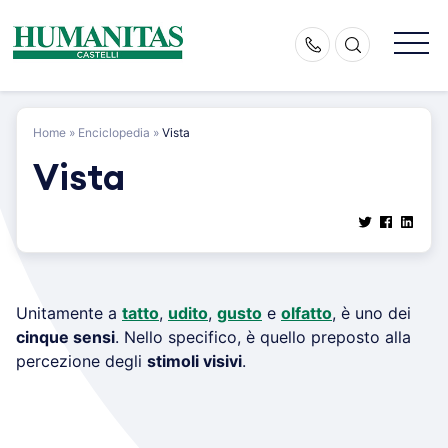
Skip
to
content
Home
»
Enciclopedia
»
Vista
Vista
Unitamente a
tatto
,
udito
,
gusto
e
olfatto
, è uno dei
cinque sensi
. Nello specifico, è quello preposto alla
percezione degli
stimoli visivi
.