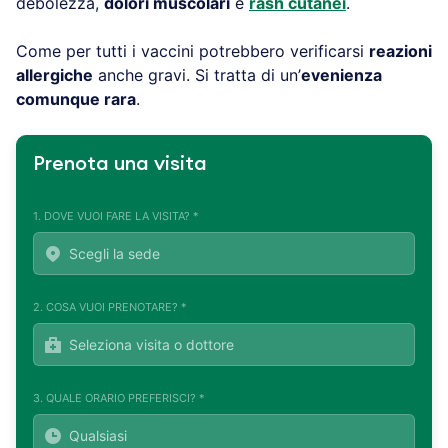
debolezza,
dolori muscolari
e
rash cutanei
.
Come per tutti i vaccini potrebbero verificarsi
reazioni
allergiche
anche gravi. Si tratta di un’
evenienza
comunque rara
.
Prenota una visita
1. DOVE VUOI FARE LA VISITA? *
2. COSA VUOI PRENOTARE? *
3. QUALE ORARIO PREFERISCI? *