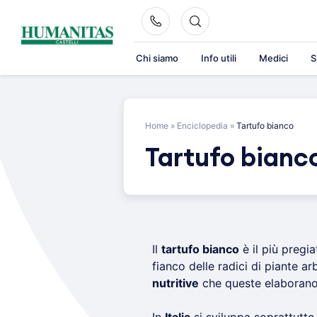
Skip
to
content
Chi siamo
Info utili
Medici
S
Home
»
Enciclopedia
»
Tartufo bianco
Tartufo bianc
Il
tartufo bianco
è il più pregia
fianco delle radici di piante a
nutritive
che queste elaborano