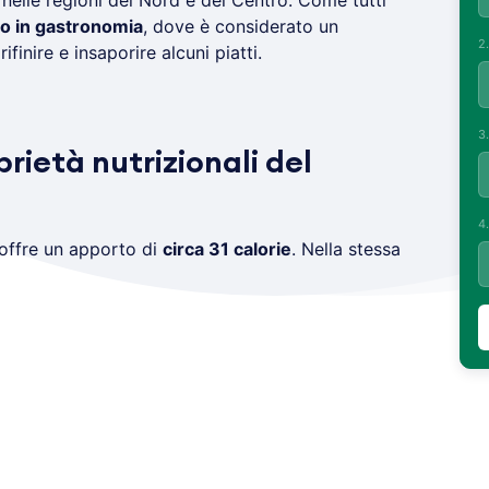
 nelle regioni del Nord e del Centro. Come tutti
to in gastronomia
, dove è considerato un
2
rifinire e insaporire alcuni piatti.
3
prietà nutrizionali del
4
offre un apporto di
circa 31 calorie
. Nella stessa