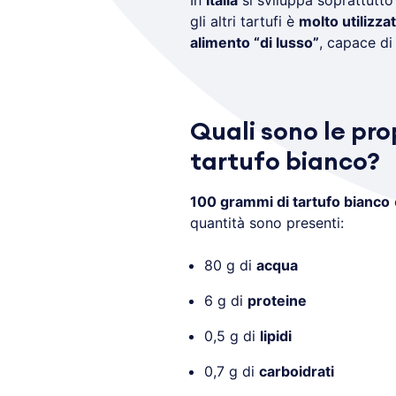
In
Italia
si sviluppa soprattutto
gli altri tartufi è
molto utilizza
alimento “di lusso”
, capace di 
Quali sono le pro
tartufo bianco?
100 grammi di tartufo bianco
quantità sono presenti:
80 g di
acqua
6 g di
proteine
0,5 g di
lipidi
0,7 g di
carboidrati