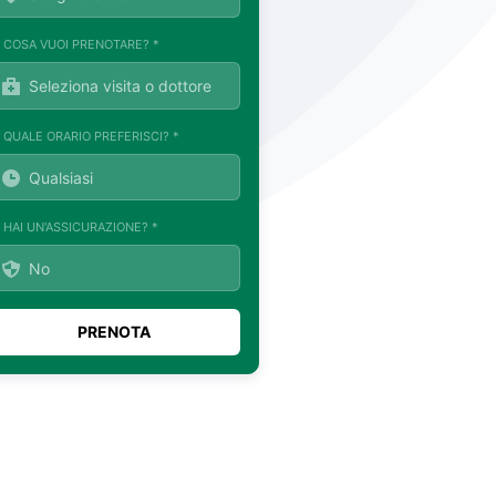
. COSA VUOI PRENOTARE? *
. QUALE ORARIO PREFERISCI? *
. HAI UN'ASSICURAZIONE? *