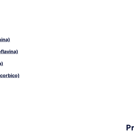
mina)
flavina)
a)
scorbico)
P