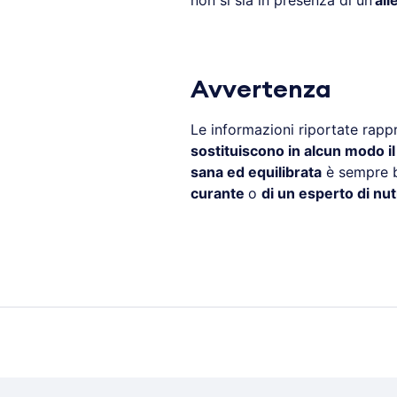
non si sia in presenza di un’
all
Avvertenza
Le informazioni riportate rapp
sostituiscono in alcun modo i
sana ed equilibrata
è sempre b
curante
o
di un esperto di nut