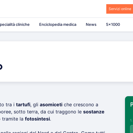
Servizi online
pecialità cliniche
Enciclopedia medica
News
5×1000
o
to tra i
tartufi
, gli
asomiceti
che crescono a
P
rboree, sotto terra, da cui traggono le
sostanze
 tramite la
fotosintesi
.
1