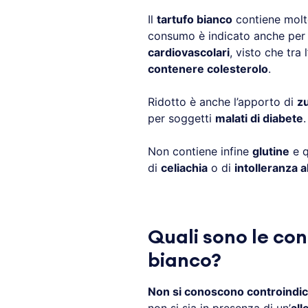
Il
tartufo bianco
contiene mol
consumo è indicato anche per 
cardiovascolari
, visto che tra 
contenere colesterolo
.
Ridotto è anche l’apporto di
z
per soggetti
malati di diabete
.
Non contiene infine
glutine
e q
di
celiachia
o di
intolleranza a
Quali sono le con
bianco?
Non si conoscono controindic