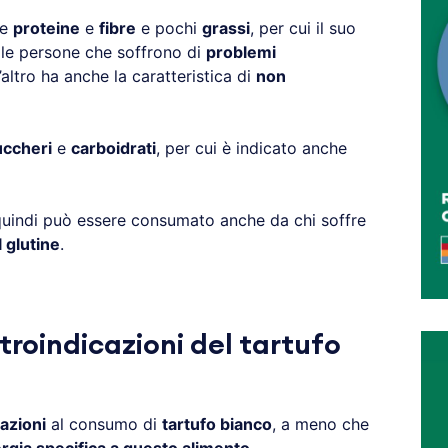
te
proteine
e
fibre
e pochi
grassi
, per cui il suo
le persone che soffrono di
problemi
l’altro ha anche la caratteristica di
non
uccheri
e
carboidrati
, per cui è indicato anche
uindi può essere consumato anche da chi soffre
l glutine
.
troindicazioni del tartufo
azioni
al consumo di
tartufo bianco
, a meno che