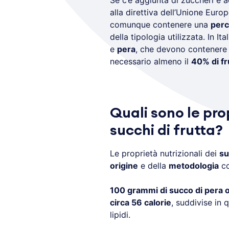
Se c’è aggiunta di zuccheri e a
alla direttiva dell’Unione Eur
comunque contenere una
perc
della tipologia utilizzata. In Ita
e
pera
, che devono contener
necessario almeno il
40% di fr
Quali sono le prop
succhi di frutta?
Le proprietà nutrizionali dei
su
origine
e della
metodologia
co
100 grammi di succo di pera o
circa 56 calorie
, suddivise in
lipidi.