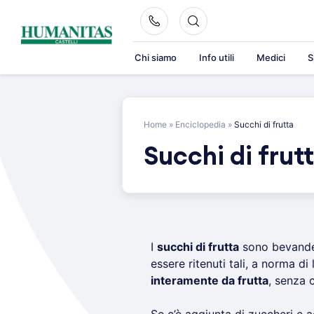
Skip
to
content
Chi siamo
Info utili
Medici
S
Home
»
Enciclopedia
»
Succhi di frutta
Succhi di frut
I
succhi di frutta
sono bevande
essere ritenuti tali, a norma d
interamente da frutta
, senza 