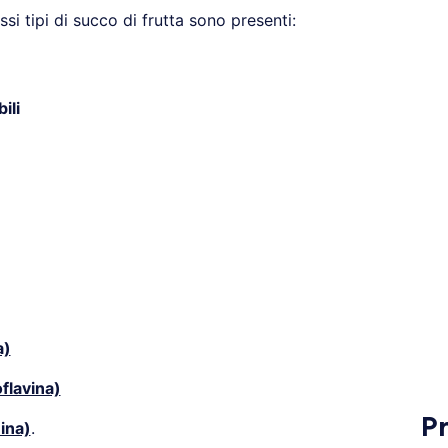
ssi tipi di succo di frutta sono presenti:
ili
a)
flavina)
P
ina)
.