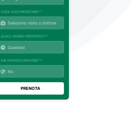
. COSA VUOI PRENOTARE? *
. QUALE ORARIO PREFERISCI? *
. HAI UN'ASSICURAZIONE? *