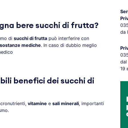
Ser
Pri
na bere succhi di frutta?
03
da 
sumo di
succhi di frutta
può interferire con
sostanze mediche
. In caso di dubbio meglio
Pri
medico
03
dal
19 
bili benefici dei succhi di
ronutrienti,
vitamine
e
sali minerali
, importanti
ismo.