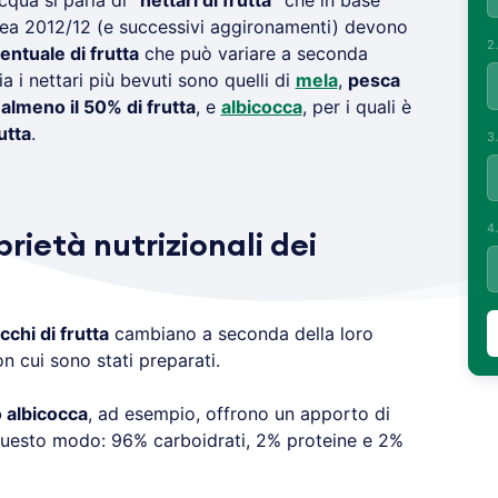
cqua si parla di
“nettari di frutta”
che in base
opea 2012/12 (e successivi aggironamenti) devono
2
entuale di frutta
che può variare a seconda
lia i nettari più bevuti sono quelli di
mela
,
pesca
e
almeno il 50% di frutta
, e
albicocca
, per i quali è
utta
.
3
4
rietà nutrizionali dei
cchi di frutta
cambiano a seconda della loro
n cui sono stati preparati.
 albicocca
, ad esempio, offrono un apporto di
 questo modo: 96% carboidrati, 2% proteine e 2%