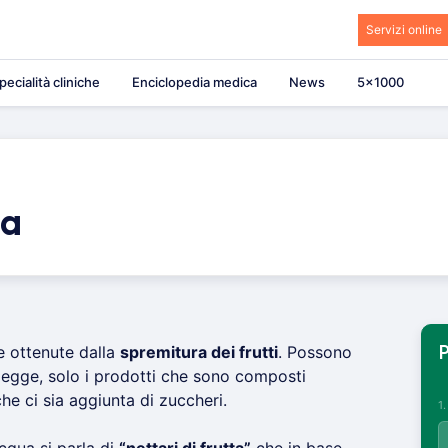
Servizi online
pecialità cliniche
Enciclopedia medica
News
5×1000
ta
 ottenute dalla
spremitura dei frutti
. Possono
P
i legge, solo i prodotti che sono composti
che ci sia aggiunta di zuccheri.
1