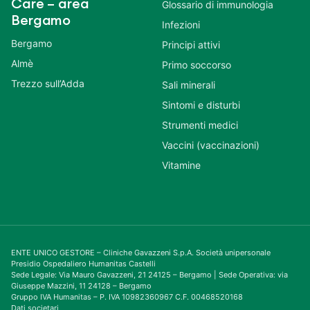
Care – area
Glossario di immunologia
Bergamo
Infezioni
Bergamo
Principi attivi
Almè
Primo soccorso
Trezzo sull’Adda
Sali minerali
Sintomi e disturbi
Strumenti medici
Vaccini (vaccinazioni)
Vitamine
ENTE UNICO GESTORE – Cliniche Gavazzeni S.p.A. Società unipersonale
Presidio Ospedaliero Humanitas Castelli
Sede Legale: Via Mauro Gavazzeni, 21 24125 – Bergamo | Sede Operativa: via
Giuseppe Mazzini, 11 24128 – Bergamo
Gruppo IVA Humanitas – P. IVA 10982360967 C.F. 00468520168
Dati societari