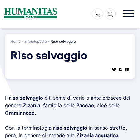
Skip
to
content
Home
»
Enciclopedia
»
Riso selvaggio
Riso selvaggio
Il
riso selvaggio
è il seme di varie piante erbacee del
genere
Zizania
, famiglia delle
Paceae
, cioè delle
Graminacee
.
Con la terminologia
riso selvaggio
in senso stretto,
però, in genere si intende alla
Zizania acquatica
,