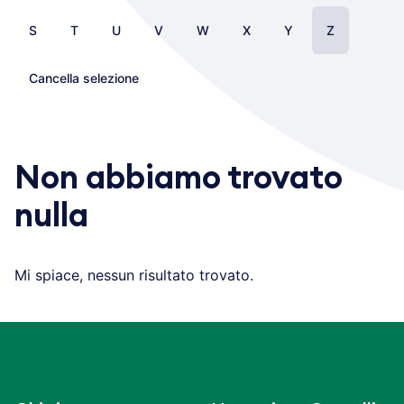
S
T
U
V
W
X
Y
Z
Cancella selezione
Non abbiamo trovato
nulla
Mi spiace, nessun risultato trovato.