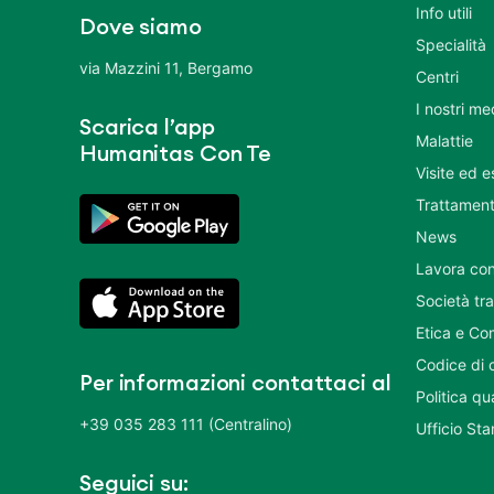
Info utili
Dove siamo
Specialità
via Mazzini 11, Bergamo
Centri
I nostri me
Scarica l’app
Malattie
Humanitas Con Te
Visite ed 
Trattament
News
Lavora con
Società tr
Etica e Co
Codice di 
Per informazioni contattaci al
Politica q
+39 035 283 111 (Centralino)
Ufficio St
Seguici su: