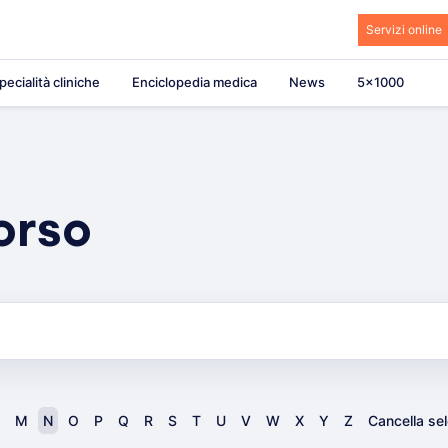
Servizi online
pecialità cliniche
Enciclopedia medica
News
5×1000
orso
M
N
O
P
Q
R
S
T
U
V
W
X
Y
Z
Cancella se