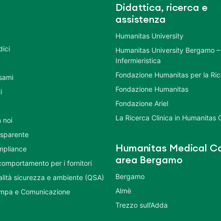
Didattica, ricerca e
assistenza
Humanitas University
dici
Humanitas University Bergamo –
Infermieristica
Fondazione Humanitas per la Ri
esami
Fondazione Humanitas
i
Fondazione Ariel
La Ricerca Clinica in Humanitas C
 noi
asparente
Humanitas Medical Ca
mpliance
area Bergamo
comportamento per i fornitori
Bergamo
ualità sicurezza e ambiente (QSA)
Almè
ampa e Comunicazione
Trezzo sull’Adda