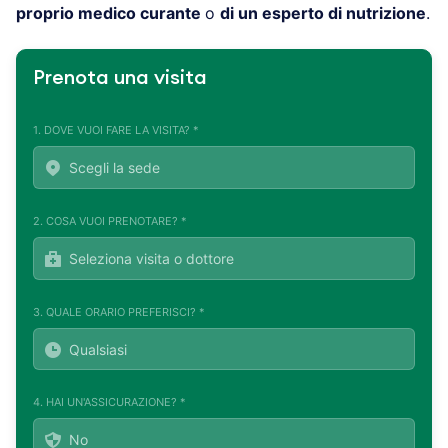
proprio medico curante
o
di un esperto di nutrizione
.
Prenota una visita
1. DOVE VUOI FARE LA VISITA? *
2. COSA VUOI PRENOTARE? *
3. QUALE ORARIO PREFERISCI? *
4. HAI UN'ASSICURAZIONE? *