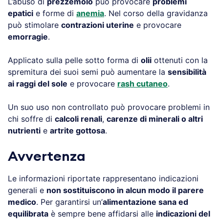
L’abuso di
prezzemolo
può provocare
problemi
epatici
e forme di
anemia
. Nel corso della gravidanza
può stimolare
contrazioni uterine
e provocare
emorragie
.
Applicato sulla pelle sotto forma di
olii
ottenuti con la
spremitura dei suoi semi può aumentare la
sensibilità
ai raggi del sole
e provocare
rash cutaneo
.
Un suo uso non controllato può provocare problemi in
chi soffre di
calcoli renali
,
carenze di minerali o altri
nutrienti
e
artrite gottosa
.
Avvertenza
Le informazioni riportate rappresentano indicazioni
generali e
non sostituiscono in alcun modo il parere
medico
. Per garantirsi un’
alimentazione sana ed
equilibrata
è sempre bene affidarsi alle
indicazioni del