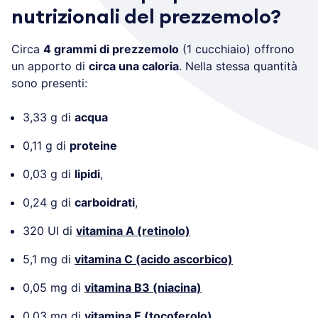
nutrizionali del prezzemolo?
Circa
4 grammi di prezzemolo
(1 cucchiaio) offrono
un apporto di
circa una caloria
. Nella stessa quantità
sono presenti:
3,33 g di
acqua
0,11 g di
proteine
0,03 g di
lipidi
,
0,24 g di
carboidrati
,
320 UI di
vitamina A (retinolo)
5,1 mg di
vitamina C (acido ascorbico)
0,05 mg di
vitamina B3
(niacina)
0,03 mg di
vitamina E (tocoferolo)