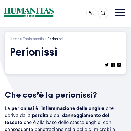
Skip
to
content
Home
»
Enciclopedia
»
Perionissi
Perionissi
Che cos’è la perionissi?
La
perionissi
è l’
infiammazione delle unghie
che
deriva dalla
perdita
e dal
danneggiamento del
tessuto
che è alla base delle stesse unghie, con
conseguente penetrazione nella pelle di microbi o