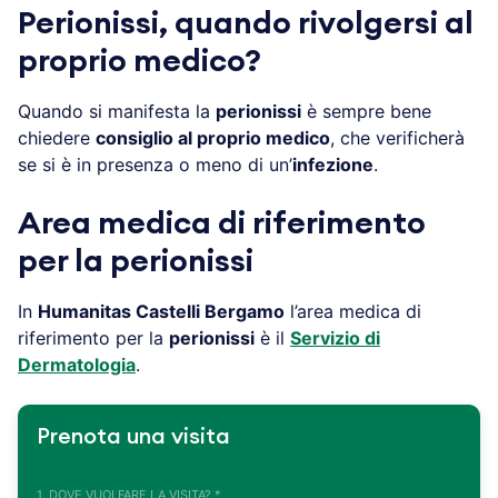
Perionissi, quando rivolgersi al
proprio medico?
Quando si manifesta la
perionissi
è sempre bene
chiedere
consiglio al proprio medico
, che verificherà
se si è in presenza o meno di un’
infezione
.
Area medica di riferimento
per la perionissi
In
Humanitas Castelli Bergamo
l’area medica di
riferimento per la
perionissi
è il
Servizio di
Dermatologia
.
Prenota una visita
1. DOVE VUOI FARE LA VISITA? *