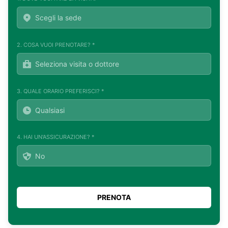
2. COSA VUOI PRENOTARE? *
3. QUALE ORARIO PREFERISCI? *
4. HAI UN'ASSICURAZIONE? *