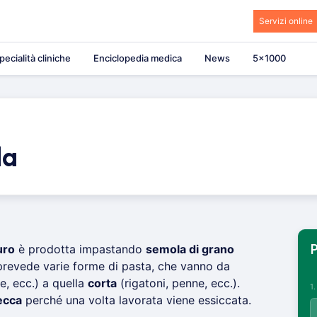
Servizi online
pecialità cliniche
Enciclopedia medica
News
5×1000
la
uro
è prodotta impastando
semola di grano
P
prevede varie forme di pasta, che vanno da
e, ecc.) a quella
corta
(rigatoni, penne, ecc.).
1
ecca
perché una volta lavorata viene essiccata.