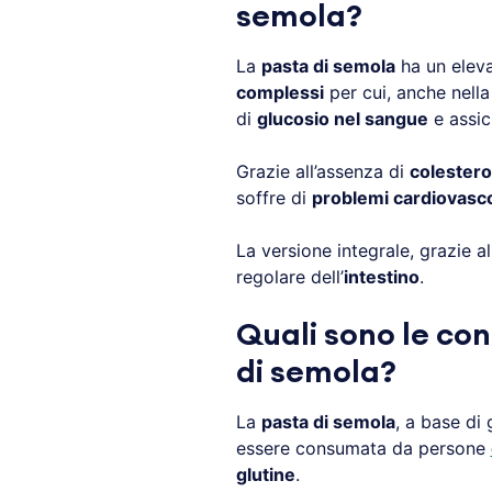
semola?
La
pasta di semola
ha un eleva
complessi
per cui, anche nella
di
glucosio nel sangue
e assi
Grazie all’assenza di
colestero
soffre di
problemi cardiovasco
La versione integrale, grazie a
regolare dell’
intestino
.
Quali sono le con
di semola?
La
pasta di semola
, a base di
essere consumata da persone
glutine
.