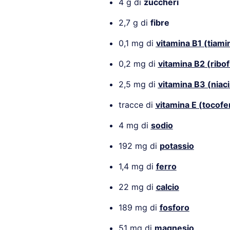
4 g di
zuccheri
2,7 g di
fibre
0,1 mg di
vitamina B1 (tiami
0,2 mg di
vitamina B2 (ribof
2,5 mg di
vitamina B3 (niac
tracce di
vitamina E (tocofe
4 mg di
sodio
192 mg di
potassio
1,4 mg di
ferro
22 mg di
calcio
189 mg di
fosforo
51 mg di
magnesio