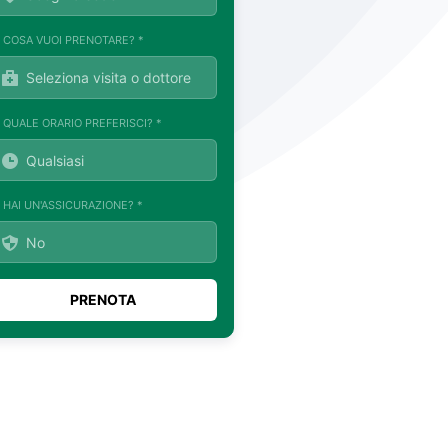
. COSA VUOI PRENOTARE? *
. QUALE ORARIO PREFERISCI? *
. HAI UN'ASSICURAZIONE? *