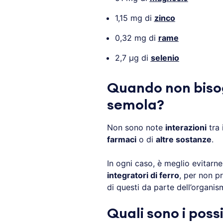
1,15 mg di
zinco
0,32 mg di
rame
2,7 µg di
selenio
Quando non biso
semola?
Non sono note
interazioni
tra 
farmaci
o di
altre sostanze
.
In ogni caso, è meglio evitarn
integratori di ferro
, per non p
di questi da parte dell’organis
Quali sono i possi