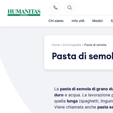
Skip
to
content
Chi siamo
Info utili
Medici
S
Home
»
Enciclopedia
»
Pasta di semola
Pasta di semo
La
pasta di semola di grano d
duro
e acqua. La lavorazione 
quella
lunga
(spaghetti, linguin
Viene chiamata anche
pasta s