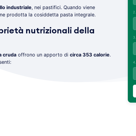
llo industriale
, nei pastifici. Quando viene
2
ne prodotta la cosiddetta pasta integrale.
prietà nutrizionali della
3
a cruda
offrono un apporto di
circa 353 calorie
.
enti:
4