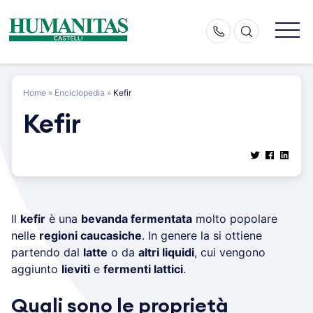
Skip
to
content
Home
»
Enciclopedia
»
Kefir
Kefir
Il
kefir
è una
bevanda fermentata
molto popolare
nelle
regioni caucasiche
. In genere la si ottiene
partendo dal
latte
o da
altri liquidi
, cui vengono
aggiunto
lieviti
e
fermenti lattici
.
Quali sono le proprietà