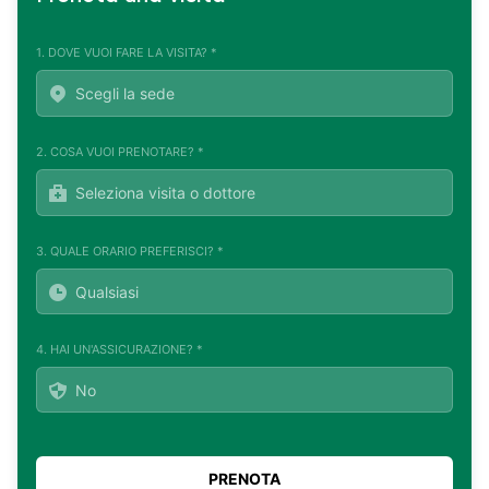
1. DOVE VUOI FARE LA VISITA? *
2. COSA VUOI PRENOTARE? *
3. QUALE ORARIO PREFERISCI? *
4. HAI UN'ASSICURAZIONE? *