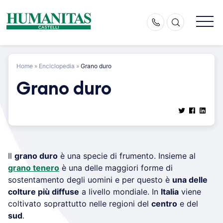
Skip
to
content
Home
»
Enciclopedia
»
Grano duro
Grano duro
Il
grano duro
è una specie di frumento. Insieme al
grano tenero
è una delle maggiori forme di
sostentamento degli uomini e per questo è
una delle
colture più diffuse
a livello mondiale. In
Italia
viene
coltivato soprattutto nelle regioni del
centro
e del
sud
.