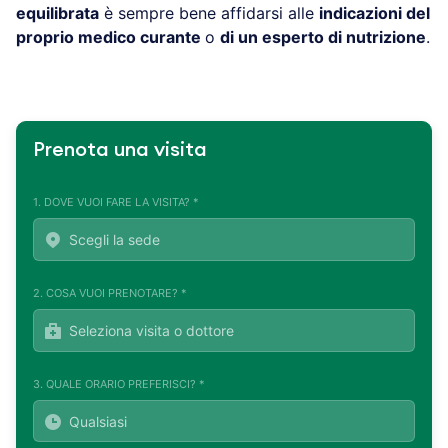
equilibrata
è sempre bene affidarsi alle
indicazioni del
proprio medico curante
o
di un esperto di nutrizione
.
Prenota una visita
1. DOVE VUOI FARE LA VISITA? *
2. COSA VUOI PRENOTARE? *
3. QUALE ORARIO PREFERISCI? *