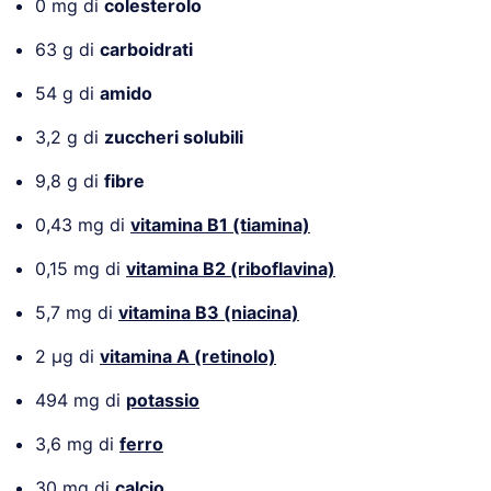
0 mg di
colesterolo
63 g di
carboidrati
54 g di
amido
3,2 g di
zuccheri solubili
9,8 g di
fibre
0,43 mg di
vitamina B1 (tiamina)
0,15 mg di
vitamina B2 (riboflavina)
5,7 mg di
vitamina B3
(niacina)
2 µg di
vitamina A (retinolo)
494 mg di
potassio
3,6 mg di
ferro
30 mg di
calcio