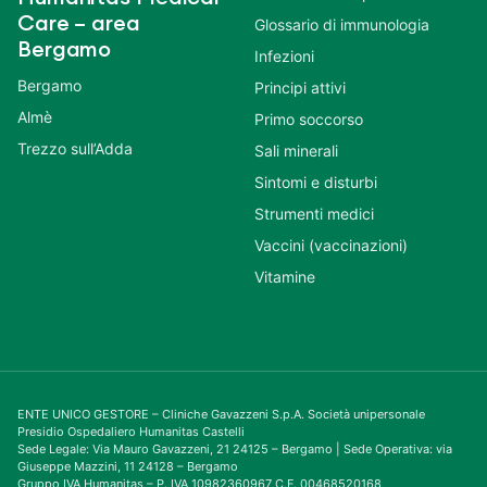
Care – area
Glossario di immunologia
Bergamo
Infezioni
Bergamo
Principi attivi
Almè
Primo soccorso
Trezzo sull’Adda
Sali minerali
Sintomi e disturbi
Strumenti medici
Vaccini (vaccinazioni)
Vitamine
ENTE UNICO GESTORE – Cliniche Gavazzeni S.p.A. Società unipersonale
Presidio Ospedaliero Humanitas Castelli
Sede Legale: Via Mauro Gavazzeni, 21 24125 – Bergamo | Sede Operativa: via
Giuseppe Mazzini, 11 24128 – Bergamo
Gruppo IVA Humanitas – P. IVA 10982360967 C.F. 00468520168