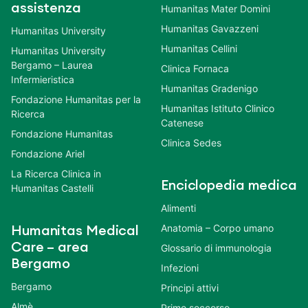
assistenza
Humanitas Mater Domini
Humanitas Gavazzeni
Humanitas University
Humanitas Cellini
Humanitas University
Bergamo – Laurea
Clinica Fornaca
Infermieristica
Humanitas Gradenigo
Fondazione Humanitas per la
Humanitas Istituto Clinico
Ricerca
Catenese
Fondazione Humanitas
Clinica Sedes
Fondazione Ariel
La Ricerca Clinica in
Enciclopedia medica
Humanitas Castelli
Alimenti
Anatomia – Corpo umano
Humanitas Medical
Care – area
Glossario di immunologia
Bergamo
Infezioni
Bergamo
Principi attivi
Almè
Primo soccorso