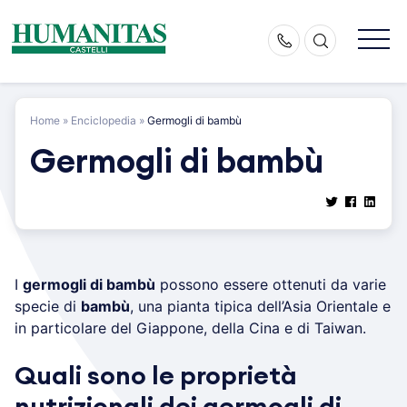
Skip
to
content
Home
»
Enciclopedia
»
Germogli di bambù
Germogli di bambù
I
germogli di bambù
possono essere ottenuti da varie
specie di
bambù
, una pianta tipica dell’Asia Orientale e
in particolare del Giappone, della Cina e di Taiwan.
Quali sono le proprietà
nutrizionali dei germogli di