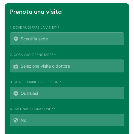
Prenota una visita
1. DOVE VUOI FARE LA VISITA? *
2. COSA VUOI PRENOTARE? *
3. QUALE ORARIO PREFERISCI? *
4. HAI UN'ASSICURAZIONE? *