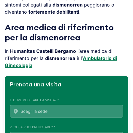
sintomi collegati alla
dismenorrea
peggiorano o
diventano
fortemente debilitanti
.
Area medica di riferimento
per la dismenorrea
In
Humanitas Castelli Bergamo
l’area medica di
riferimento per la
dismenorrea
è l’
Ambulatorio di
Ginecologia
.
Prenota una visita
1. DOVE VUOI FARE LA VISITA? *
2. COSA VUOI PRENOTARE? *