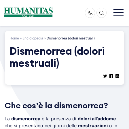
Skip
to
content
Home
»
Enciclopedia
»
Dismenorrea (dolori mestruali)
Dismenorrea (dolori
mestruali)
Che cos’è la dismenorrea?
La
dismenorrea
è la presenza di
dolori all’addome
che si presentano nei giorni delle
mestruazioni
o in