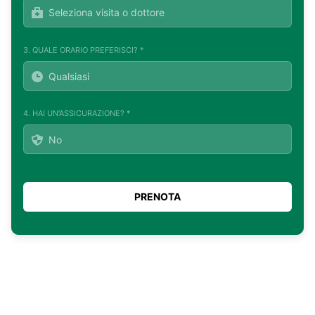
3. QUALE ORARIO PREFERISCI? *
4. HAI UN'ASSICURAZIONE? *