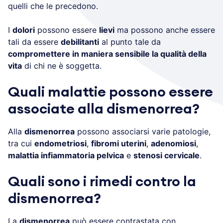
quelli che le precedono.
I
dolori
possono essere
lievi
ma possono anche essere
tali da essere
debilitanti
al punto tale da
compromettere in maniera sensibile la qualità della
vita
di chi ne è soggetta.
Quali malattie possono essere
associate alla dismenorrea?
Alla
dismenorrea
possono associarsi varie patologie,
tra cui
endometriosi
,
fibromi uterini
,
adenomiosi
,
malattia infiammatoria pelvica
e
stenosi cervicale
.
Quali sono i rimedi contro la
dismenorrea?
La
dismenorrea
può essere contrastata con