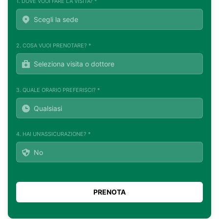
1. DOVE VUOI FARE LA VISITA? *
2. COSA VUOI PRENOTARE? *
3. QUALE ORARIO PREFERISCI? *
4. HAI UN'ASSICURAZIONE? *