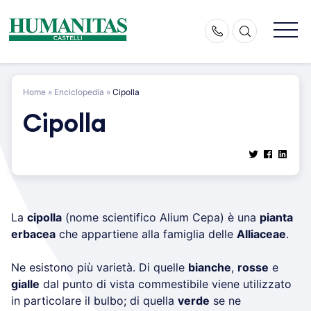
Skip
to
content
Home
»
Enciclopedia
»
Cipolla
Cipolla
La
cipolla
(nome scientifico Alium Cepa) è una
pianta
erbacea
che appartiene alla famiglia delle
Alliaceae
.
Ne esistono più varietà. Di quelle
bianche
,
rosse
e
gialle
dal punto di vista commestibile viene utilizzato
in particolare il bulbo; di quella
verde
se ne