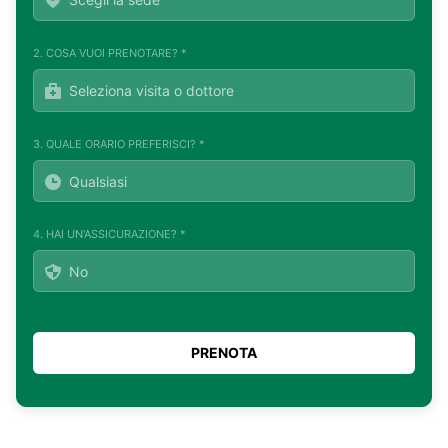
2. COSA VUOI PRENOTARE? *
3. QUALE ORARIO PREFERISCI? *
4. HAI UN'ASSICURAZIONE? *