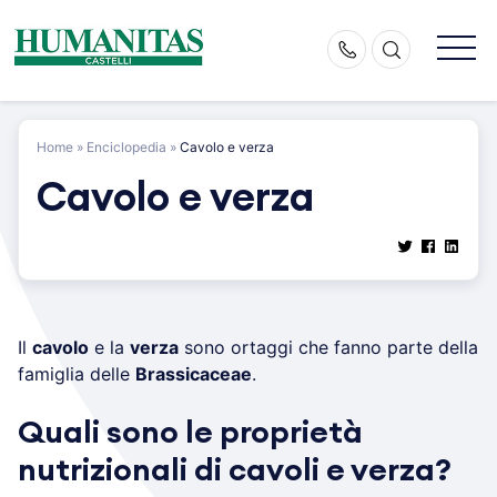
Skip
to
content
Home
»
Enciclopedia
»
Cavolo e verza
Cavolo e verza
Il
cavolo
e la
verza
sono ortaggi che fanno parte della
famiglia delle
Brassicaceae
.
Quali sono le proprietà
nutrizionali di cavoli e verza?