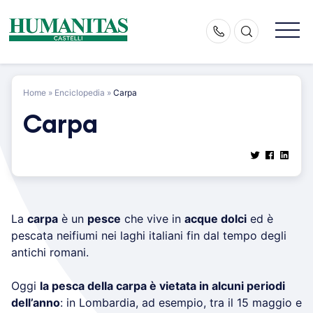
Skip
to
content
Home
»
Enciclopedia
»
Carpa
Carpa
La
carpa
è un
pesce
che vive in
acque dolci
ed è
pescata neifiumi nei laghi italiani fin dal tempo degli
antichi romani.
Oggi
la pesca della carpa è vietata in alcuni periodi
dell’anno
: in Lombardia, ad esempio, tra il 15 maggio e