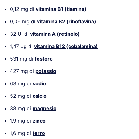
0,12 mg di
vitamina B1 (tiamina)
0,06 mg di
vitamina B2 (riboflavina)
32 UI di
vitamina A (retinolo)
1,47 µg di
vitamina B1
2 (cobalamina)
531 mg di
fosforo
427 mg di
potassio
63 mg di
sodio
52 mg di
calcio
38 mg di
magnesio
1,9 mg di
zinco
1,6 mg di
ferro