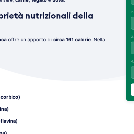
entare,
carne
,
fegato
e
uova
.
2
prietà nutrizionali della
3
oca
offre un apporto di
circa 161 calorie
. Nella
4
scorbico)
ina)
flavina)
na)