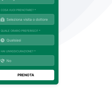
. COSA VUOI PRENOTARE? *
. QUALE ORARIO PREFERISCI? *
. HAI UN'ASSICURAZIONE? *