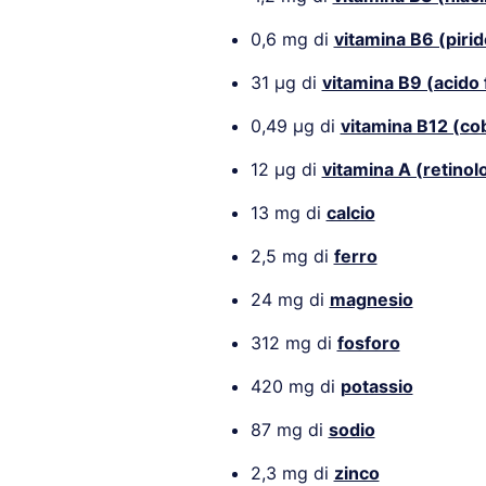
0,6 mg di
vitamina B6 (piri
31 µg di
vitamina B9 (acido 
0,49 µg di
vitamina B12 (co
12 µg di
vitamina A (retinol
13 mg di
calcio
2,5 mg di
ferro
24 mg di
magnesio
312 mg di
fosforo
420 mg di
potassio
87 mg di
sodio
2,3 mg di
zinco