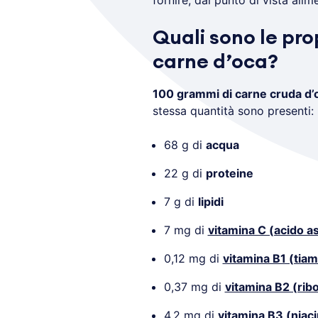
fornire, dal punto di vista alim
Quali sono le pro
carne d’oca?
100 grammi di carne cruda d’
stessa quantità sono presenti:
68 g di
acqua
22 g di
proteine
7 g di
lipidi
7 mg di
vitamina C (acido a
0,12 mg di
vitamina B1 (tiam
0,37 mg di
vitamina B2 (ribo
4,2 mg di
vitamina B3 (niaci