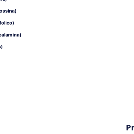
dossina)
folico)
balamina
)
o)
P