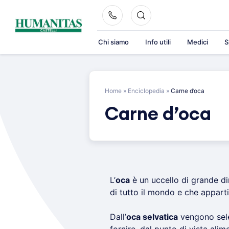
Skip
to
content
Chi siamo
Info utili
Medici
S
Home
»
Enciclopedia
»
Carne d’oca
Carne d’oca
L’
oca
è un uccello di grande d
di tutto il mondo e che apparti
Dall’
oca selvatica
vengono sele