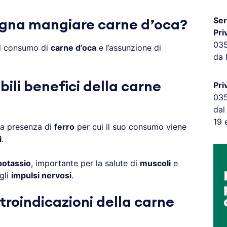
Ser
gna mangiare carne d’oca?
Pri
03
il consumo di
carne d’oca
e l’assunzione di
da 
bili benefici della carne
Pri
03
dal
19 
na presenza di
ferro
per cui il suo consumo viene
i
.
potassio
, importante per la salute di
muscoli
e
gli
impulsi nervosi
.
troindicazioni della carne