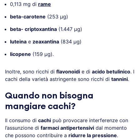
0,113 mg di
rame
beta-carotene
(253 µg)
beta- criptoxantina
(1.447 µg)
luteina
e
zeaxantina
(834 µg)
licopene
(159 µg).
Inoltre, sono ricchi di
flavonoidi
e di
acido betulinico
. I
cachi della varietà astringente sono ricchi di
tannini
.
Quando non bisogna
mangiare cachi?
Il consumo di
cachi
può provocare interferenze con
l’assunzione di
farmaci antipertensivi
dal momento
che possono contribuire a
ridurre la pressione
.