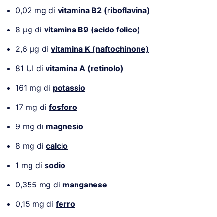
0,02 mg di
vitamina B2 (riboflavina)
8 µg di
vitamina B9 (acido folico)
2,6 µg di
vitamina K (naftochinone)
81 UI di
vitamina A (retinolo)
161 mg di
potassio
17 mg di
fosforo
9 mg di
magnesio
8 mg di
calcio
1 mg di
sodio
0,355 mg di
manganese
0,15 mg di
ferro