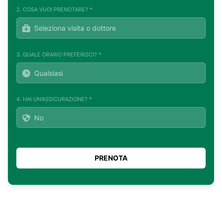
2. COSA VUOI PRENOTARE? *
3. QUALE ORARIO PREFERISCI? *
4. HAI UN'ASSICURAZIONE? *