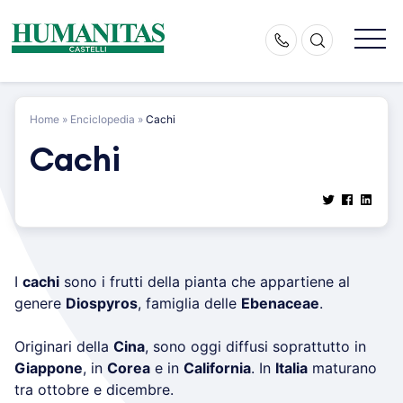
Skip
to
content
Home
»
Enciclopedia
»
Cachi
Cachi
I
cachi
sono i frutti della pianta che appartiene al
genere
Diospyros
, famiglia delle
Ebenaceae
.
Originari della
Cina
, sono oggi diffusi soprattutto in
Giappone
, in
Corea
e in
California
. In
Italia
maturano
tra ottobre e dicembre.