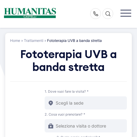
Skip
to
content
Home
»
Trattamenti
»
Fototerapia UVB a banda stretta
Fototerapia UVB a
banda stretta
1. Dove vuoi fare la visita? *
2. Cosa vuoi prenotare? *