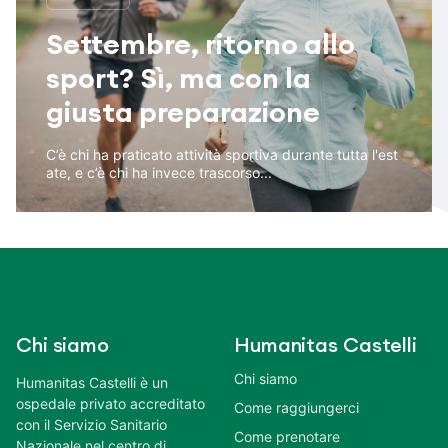
Settembre, ritorno allo
sport? Sì, ma con la
giusta preparazione
C’è chi ha praticato attività sportiva durante tutta l'est
ate, e c’è chi ha invece trascorso...
Chi siamo
Humanitas Castelli
Chi siamo
Humanitas Castelli è un
ospedale privato accreditato
Come raggiungerci
con il Servizio Sanitario
Come prenotare
Nazionale nel centro di