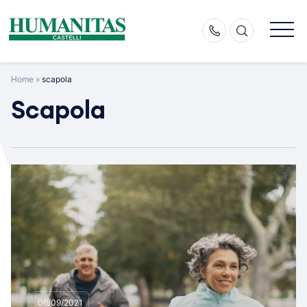
Skip
to
content
Home
»
scapola
Scapola
06/09/2021