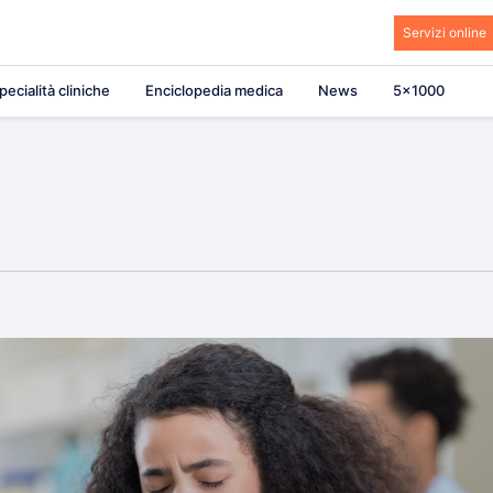
Servizi online
pecialità cliniche
Enciclopedia medica
News
5×1000