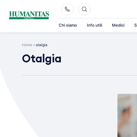
Skip
to
content
Chi siamo
Info utili
Medici
S
Home
»
otalgia
Otalgia