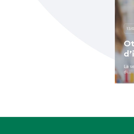
13/
Ot
d’
La se
di...