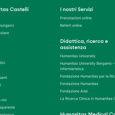
tas Castelli
I nostri Servizi
Prenotazioni online
iungerci
Referti online
otare
Didattica, ricerca e
assistenza
Humanitas University
dici
Humanitas University Bergamo –
Infermieristica
Fondazione Humanitas per la Ri
esami
Fondazione Humanitas
i
Fondazione Ariel
La Ricerca Clinica in Humanitas C
 noi
asparente
Humanitas Medical Ca
mpliance