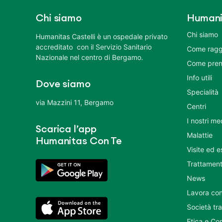
Chi siamo
Humani
Chi siamo
Humanitas Castelli è un ospedale privato
accreditato con il Servizio Sanitario
Come ragg
Nazionale nel centro di Bergamo.
Come pren
Info utili
Dove siamo
Specialità
via Mazzini 11, Bergamo
Centri
I nostri me
Scarica l’app
Malattie
Humanitas Con Te
Visite ed 
Trattament
News
Lavora con
Società tr
Etica e Co