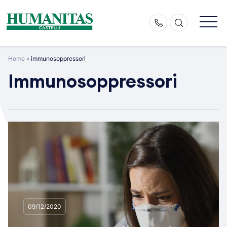
Skip
to
content
Home
»
immunosoppressori
Immunosoppressori
09/12/2020