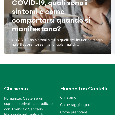
COVID-19, quali sono i
sintomi e come
comportarsi quando si
manifestano?
COVID-19 ha sintomi simili a quelli dell’influenza stagio
nale (febbre, tosse, mal di gola, mal di...
Chi siamo
Humanitas Castelli
Chi siamo
Humanitas Castelli è un
ospedale privato accreditato
Come raggiungerci
con il Servizio Sanitario
Come prenotare
Nazionale nel centro di