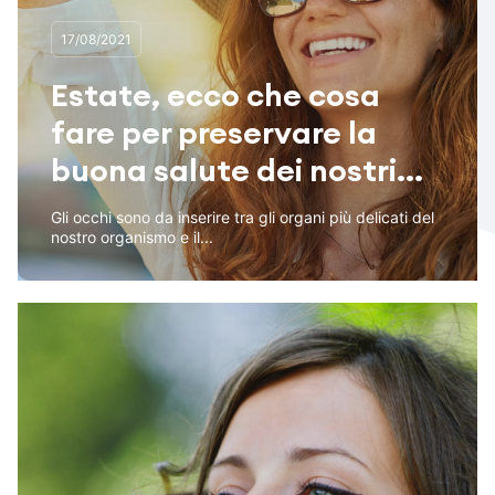
17/08/2021
Estate, ecco che cosa
fare per preservare la
buona salute dei nostri...
Gli occhi sono da inserire tra gli organi più delicati del
nostro organismo e il...