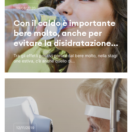
19/08/2020
Con il caldo è importante
bere molto, anche per
evitare la disidratazione...
Tra gli effetti positivi portati dal bere molto, nella stagi
one estiva, c’è anche quello di...
12/11/2019