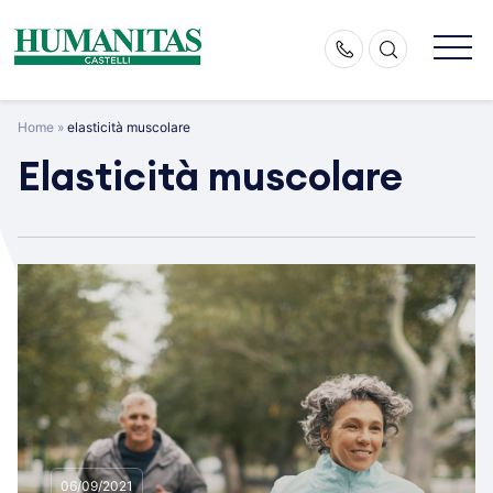
Skip
to
content
Home
»
elasticità muscolare
Elasticità muscolare
06/09/2021