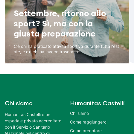
Settembre, ritorno allo
sport? Sì, ma con la
giusta preparazione
C’è chi ha praticato attività sportiva durante tutta l'est
ate, e c’è chi ha invece trascorso...
Chi siamo
Humanitas Castelli
Chi siamo
Humanitas Castelli è un
ospedale privato accreditato
Come raggiungerci
con il Servizio Sanitario
Come prenotare
Nazionale nel centro di