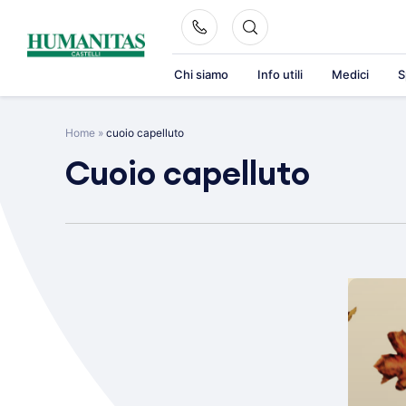
Skip
to
content
Chi siamo
Info utili
Medici
S
Home
»
cuoio capelluto
Cuoio capelluto