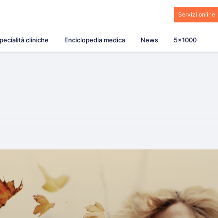
Servizi online
pecialità cliniche
Enciclopedia medica
News
5×1000