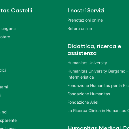
tas Castelli
I nostri Servizi
Prenotazioni online
iungerci
Referti online
otare
Didattica, ricerca e
assistenza
Humanitas University
dici
Humanitas University Bergamo –
Infermieristica
Fondazione Humanitas per la Ri
esami
Fondazione Humanitas
i
Fondazione Ariel
La Ricerca Clinica in Humanitas C
 noi
asparente
Humanitas Medical Ca
mpliance