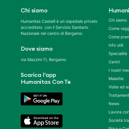
Chi siamo
Humani
Chi siamo
Humanitas Castelli è un ospedale privato
accreditato con il Servizio Sanitario
Come ragg
Nazionale nel centro di Bergamo.
Come pren
Info utili
Dove siamo
Specialità
via Mazzini 11, Bergamo
Centri
I nostri me
Scarica l’app
Malattie
Humanitas Con Te
Visite ed 
Trattament
News
Lavora con
Società tr
Etica e Co