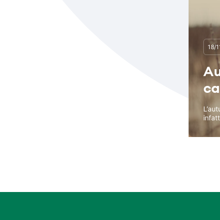
18/
Au
ca
L’aut
infatt