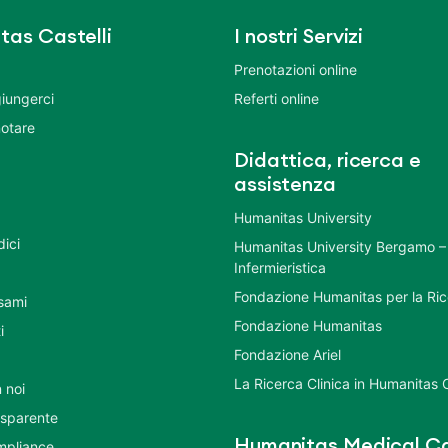
tas Castelli
I nostri Servizi
Prenotazioni online
iungerci
Referti online
otare
Didattica, ricerca e
assistenza
Humanitas University
dici
Humanitas University Bergamo –
Infermieristica
Fondazione Humanitas per la Ri
esami
Fondazione Humanitas
i
Fondazione Ariel
La Ricerca Clinica in Humanitas C
 noi
asparente
Humanitas Medical Ca
mpliance