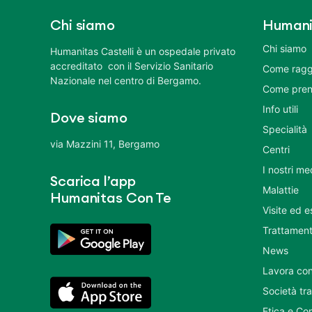
Chi siamo
Humani
Chi siamo
Humanitas Castelli è un ospedale privato
accreditato con il Servizio Sanitario
Come ragg
Nazionale nel centro di Bergamo.
Come pren
Info utili
Dove siamo
Specialità
via Mazzini 11, Bergamo
Centri
I nostri me
Scarica l’app
Malattie
Humanitas Con Te
Visite ed 
Trattament
News
Lavora con
Società tr
Etica e Co