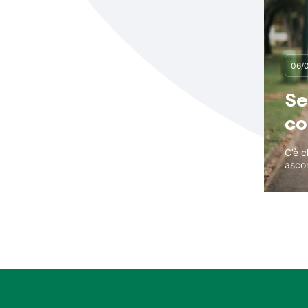
06/
Se
co
C’è c
ascor