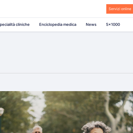
Servizi online
pecialità cliniche
Enciclopedia medica
News
5×1000