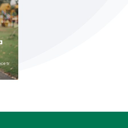
a
ece tr