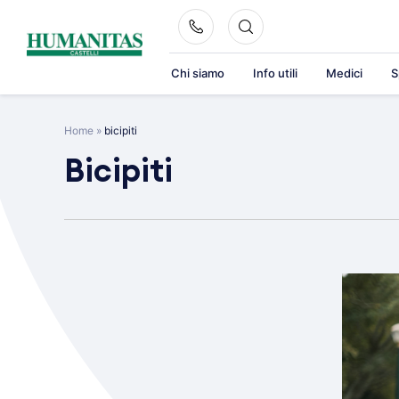
Skip
to
content
Chi siamo
Info utili
Medici
S
Home
»
bicipiti
Bicipiti