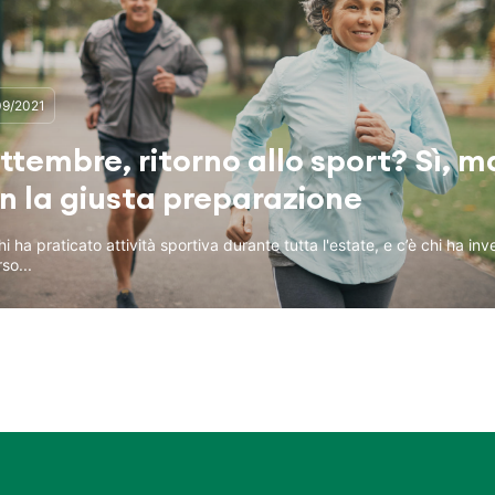
09/2021
ttembre, ritorno allo sport? Sì, m
n la giusta preparazione
hi ha praticato attività sportiva durante tutta l'estate, e c’è chi ha inv
so...