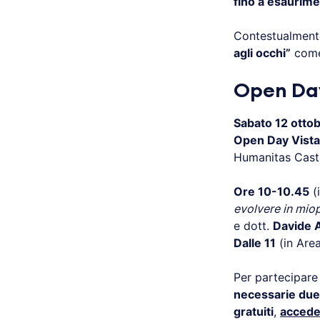
fino a esaurime
Contestualment
agli occhi”
come 
Open Day
Sabato 12 otto
Open Day Vista
Humanitas Caste
Ore 10-10.45
(
evolvere in miop
e dott.
Davide A
Dalle 11
(in Area
Per partecipare
necessarie due
gratuiti
,
accede