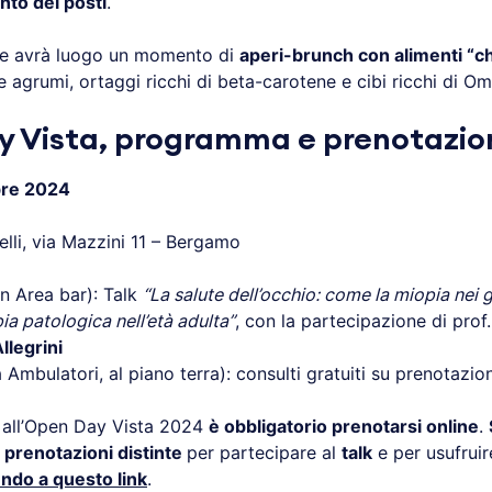
nto dei posti
.
e avrà luogo un momento di
aperi-brunch con alimenti “c
agrumi, ortaggi ricchi di beta-carotene e cibi ricchi di O
 Vista, programma e prenotazio
bre 2024
lli, via Mazzini 11 – Bergamo
in Area bar): Talk
“La salute dell’occhio: come la miopia nei 
ia patologica nell’età adulta”
, con la partecipazione di prof
llegrini
 Ambulatori, al piano terra): consulti gratuiti su prenotazio
 all’Open Day Vista 2024
è obbligatorio prenotarsi online
.
 prenotazioni distinte
per partecipare al
talk
e per usufrui
ndo a questo link
.