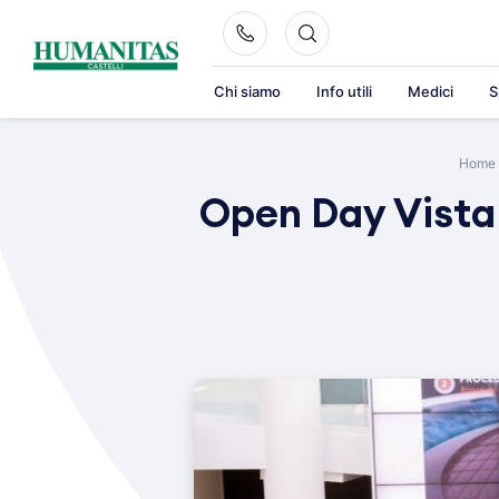
Skip
to
content
Chi siamo
Info utili
Medici
S
Home
Open Day Vista 