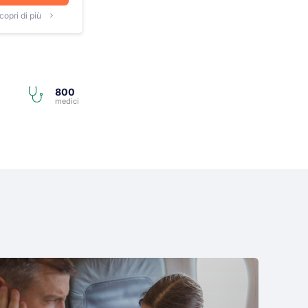
copri di più
800
i
medici