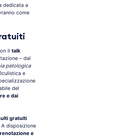
a dedicata a
vranno come
atuiti
con il
talk
otazione – dal
pia patologica
Oculistica e
specializzazione
abile del
e e dai
lti gratuiti
. A disposizione
renotazione e