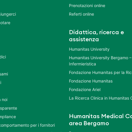
Prenotazioni online
iungerci
Referti online
otare
Didattica, ricerca e
assistenza
Humanitas University
dici
Humanitas University Bergamo –
Infermieristica
Fondazione Humanitas per la Ri
esami
Fondazione Humanitas
i
Fondazione Ariel
La Ricerca Clinica in Humanitas C
 noi
asparente
Humanitas Medical Ca
mpliance
area Bergamo
comportamento per i fornitori