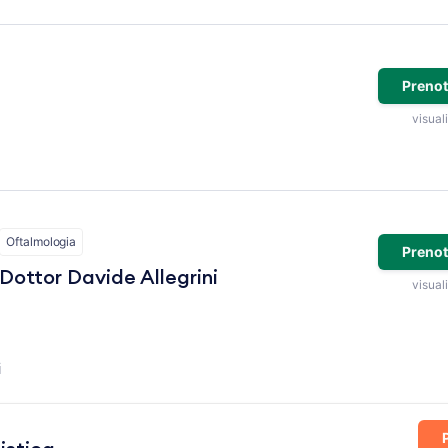
Prenot
visuali
Oftalmologia
Prenot
Dottor Davide Allegrini
visuali
i