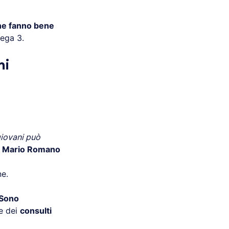
he fanno bene
mega 3.
ni
giovani può
.
Mario Romano
ne.
Sono
re dei
consulti