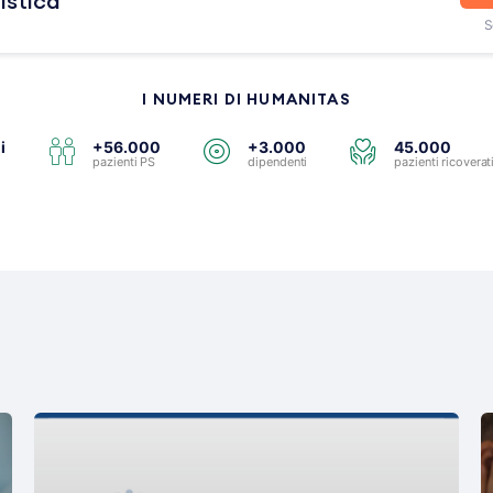
listica
S
I NUMERI DI HUMANITAS
i
+56.000
+3.000
45.000
pazienti PS
dipendenti
pazienti ricoverat