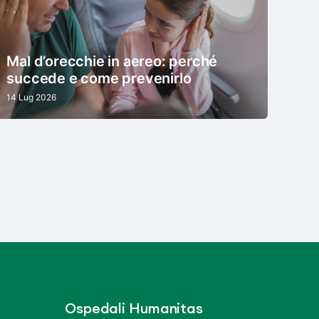
Mal d’orecchie in aereo: perché
succede e come prevenirlo
14 Lug 2026
Ospedali Humanitas