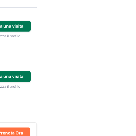
a una visita
zza il profilo
a una visita
zza il profilo
Prenota Ora