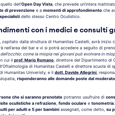
uello dell’
Open Day Vista
, che prevede un’intera mattinat
ite di prevenzione
e a
momenti di approfondimento
che a
specialisti
dello stesso Centro Oculistico.
dimenti con i medici e consulti gr
ospitato dalla struttura di Humanitas Castelli, avrà inizio 
rà nell’area del bar e vi si potrà accedere a seguito di pren
 dell’occhio: come la miopia nei giovani può evolvere in mio
 in cui il
prof. Mario Romano
, direttore del Dipartimento di 
l’Oftalmologia di Humanitas Castelli e direttore scuola di 
di Humanitas Univeristy, e il
dott. Davide Allegrini
, respons
ulopatia,
risponderanno alle domande poste dal moderator
rsone che si saranno prenotate
potranno usufruire di
consu
isite oculistiche a refrazione
,
fondo oculare
e
tonometria
ulti per adulti e 5 per bambini
assegnati, come detto,
su p