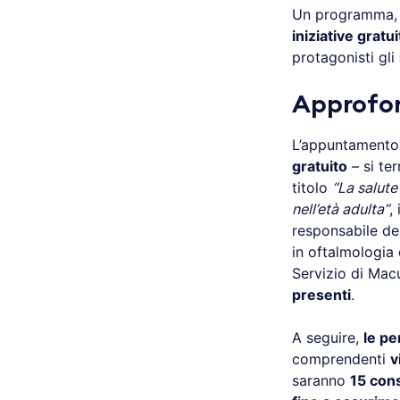
Un programma, q
iniziative gratu
protagonisti gli
Approfon
L’appuntamento, 
gratuito
– si ter
titolo
“La salute
nell’età adulta”
,
responsabile del
in oftalmologia 
Servizio di Mac
presenti
.
A seguire,
le pe
comprendenti
v
saranno
15 cons