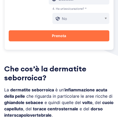
4. Ha un'assicurazione? *
Che cos’è la dermatite
seborroica?
La
dermatite seborroica
è un’
infiammazione acuta
della pelle
che riguarda in particolare le aree ricche di
ghiandole sebacee
e quindi quelle del
volto
, del
cuoio
capelluto
, del
torace centrosternale
e del
dorso
interscapolovertebrale
.