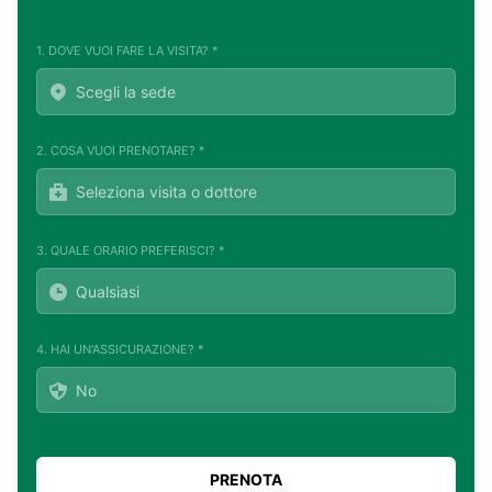
1. DOVE VUOI FARE LA VISITA? *
2. COSA VUOI PRENOTARE? *
3. QUALE ORARIO PREFERISCI? *
4. HAI UN'ASSICURAZIONE? *