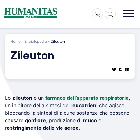
Skip
to
content
Home
»
Enciclopedia
»
Zileuton
Zileuton
Lo
zileuton
è un
farmaco dell’apparato respiratorio
,
un inibitore della sintesi dei
leucotrieni
che agisce
bloccando la sintesi di alcune sostanze che possono
causare
gonfiore
, produzione di
muco
e
r
estringimento delle vie aeree
.