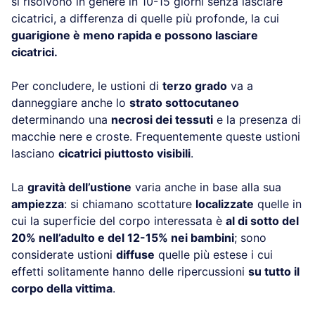
si risolvono in genere in 10-15 giorni senza lasciare
cicatrici, a differenza di quelle più profonde, la cui
guarigione è meno rapida e possono lasciare
cicatrici.
Per concludere, le ustioni di
terzo grado
va a
danneggiare anche lo
strato sottocutaneo
determinando una
necrosi dei tessuti
e la presenza di
macchie nere e croste. Frequentemente queste ustioni
lasciano
cicatrici piuttosto visibili
.
La
gravità dell’ustione
varia anche in base alla sua
ampiezza
: si chiamano scottature
localizzate
quelle in
cui la superficie del corpo interessata è
al di sotto del
20% nell’adulto e del 12-15% nei bambini
; sono
considerate ustioni
diffuse
quelle più estese i cui
effetti solitamente hanno delle ripercussioni
su tutto il
corpo della vittima
.