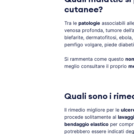
cutanee?
Tra le
patologie
associabili all
venosa profonda, tumore dell’an
blefarite, dermatofitosi, ebola,
pemfigo volgare, piede diabeti
Si rammenta come questo
non
meglio consultare il proprio
me
Quali sono i rime
Il rimedio migliore per le
ulcer
procede solitamente al
lavaggi
bendaggio elastico
per comprim
potrebbero essere indicati deg