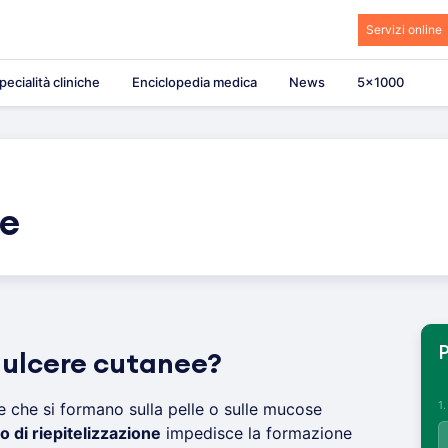
Servizi online
pecialità cliniche
Enciclopedia medica
News
5×1000
ee
P
 ulcere cutanee?
1
 che si formano sulla pelle o sulle mucose
 di riepitelizzazione
impedisce la formazione