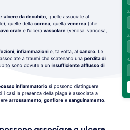
2
le
ulcere da decubito
, quelle associate al
e), quelle della
cornea
, quella
venerea
(che
cavo orale
e l’ulcera
vascolare
(venosa, varicosa,
3
fezioni
,
infiammazioni
e, talvolta, al
cancro
. Le
o associate a traumi che scatenano una
perdita di
4
cubito sono dovute a un
insufficiente afflusso di
ocesso infiammatorio
si possono distinguere
tti i casi la presenza della piaga è associata a
gere
arrossamento
,
gonfiore
e
sanguinamento
.
 possono associare a ulcere