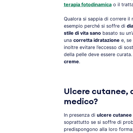
terapia fotodinamica
o il trat
Qualora si sappia di correre il
esempio perché si soffre di
di
stile di vita sano
basato su un’
una
corretta idratazione
e, se
inoltre evitare l’eccesso di sos
della pelle deve essere curata. 
creme
.
Ulcere cutanee, q
medico?
In presenza di
ulcere cutanee
soprattutto se si soffre di pro
predispongono alla loro forma