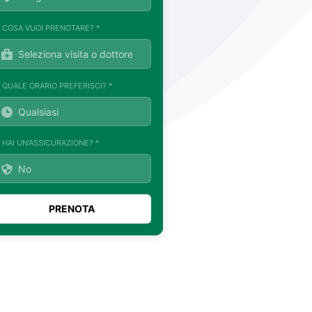
. COSA VUOI PRENOTARE? *
. QUALE ORARIO PREFERISCI? *
. HAI UN'ASSICURAZIONE? *