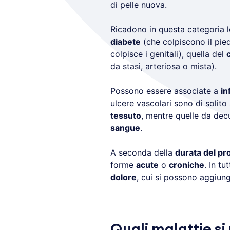
di pelle nuova.
Ricadono in questa categoria 
diabete
(che colpiscono il pied
colpisce i genitali), quella del
da stasi, arteriosa o mista).
Possono essere associate a
in
ulcere vascolari sono di solit
tessuto
, mentre quelle da de
sangue
.
A seconda della
durata del pr
forme
acute
o
croniche
. In tu
dolore
, cui si possono aggiun
Quali malattie si