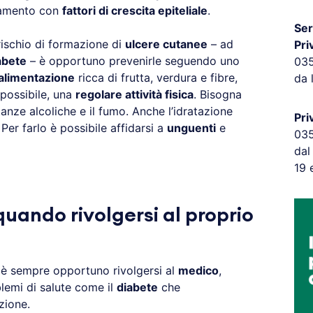
tamento con
fattori di crescita epiteliale
.
Ser
 rischio di formazione di
ulcere cutanee
– ad
Pri
abete
– è opportuno prevenirle seguendo uno
03
alimentazione
ricca di frutta, verdura e fibre,
da 
 possibile, una
regolare attività fisica
. Bisogna
tanze alcoliche e il fumo. Anche l’idratazione
Pri
Per farlo è possibile affidarsi a
unguenti
e
03
dal
19 
uando rivolgersi al proprio
è sempre opportuno rivolgersi al
medico
,
blemi di salute come il
diabete
che
zione.