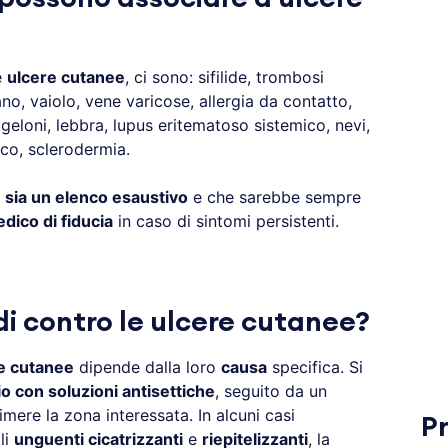
e
ulcere cutanee
, ci sono: sifilide, trombosi
o, vaiolo, vene varicose, allergia da contatto,
 geloni, lebbra, lupus eritematoso sistemico, nevi,
co, sclerodermia.
 sia un elenco esaustivo
e che sarebbe sempre
dico di fiducia
in caso di sintomi persistenti.
di contro le ulcere cutanee?
e cutanee
dipende dalla loro
causa
specifica. Si
o con soluzioni antisettiche
, seguito da un
ere la zona interessata. In alcuni casi
P
li
unguenti cicatrizzanti
e
riepitelizzanti
, la