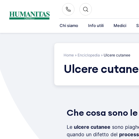
Skip
to
content
Chi siamo
Info utili
Medici
S
Home
»
Enciclopedia
»
Ulcere cutanee
Ulcere cutan
Che cosa sono le
Le
ulcere cutanee
sono piaghe
quando un difetto del
processo