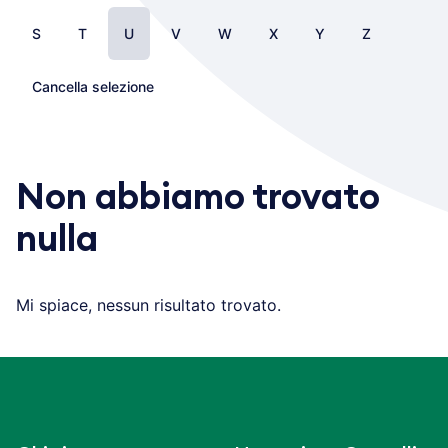
S
T
U
V
W
X
Y
Z
Cancella selezione
Non abbiamo trovato
nulla
Mi spiace, nessun risultato trovato.