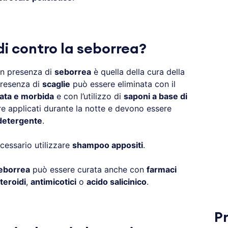
di contro la seborrea?
in presenza di
seborrea
è quella della cura della
presenza di
scaglie
può essere eliminata con il
tata e morbida
e con l’utilizzo di
saponi a base di
 applicati durante la notte e devono essere
detergente
.
cessario utilizzare
shampoo appositi
.
eborrea
può essere curata anche con
farmaci
teroidi
,
antimicotici
o
acido salicinico
.
P