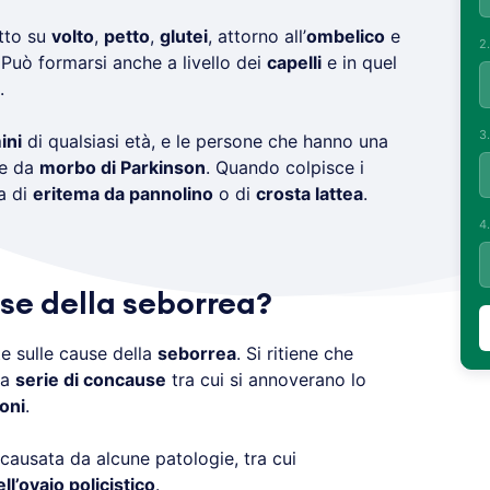
tto su
volto
,
petto
,
glutei
, attorno all’
ombelico
e
2
 Può formarsi anche a livello dei
capelli
e in quel
.
3
ini
di qualsiasi età, e le persone che hanno una
te da
morbo di Parkinson
. Quando colpisce i
a di
eritema da pannolino
o di
crosta lattea
.
4
use della seborrea?
e sulle cause della
seborrea
. Si ritiene che
na
serie di concause
tra cui si annoverano lo
oni
.
ausata da alcune patologie, tra cui
l’ovaio policistico
.