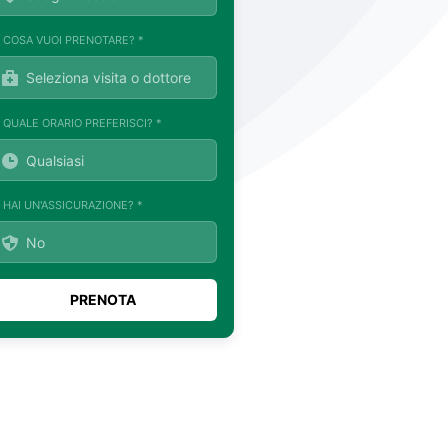
. COSA VUOI PRENOTARE? *
. QUALE ORARIO PREFERISCI? *
. HAI UN'ASSICURAZIONE? *