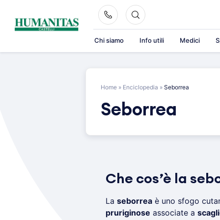
Skip
to
content
Chi siamo
Info utili
Medici
S
Home
»
Enciclopedia
»
Seborrea
Seborrea
Che cos’è la seb
La
seborrea
è uno sfogo cuta
pruriginose
associate a
scagl