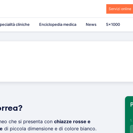
Servizi online
pecialità cliniche
Enciclopedia medica
News
5×1000
P
orrea?
1
neo che si presenta con
chiazze rosse e
ie
di piccola dimensione e di colore bianco.