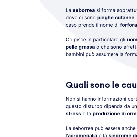
La
seborrea
si forma soprattu
dove ci sono
pieghe cutanee
.
caso prende il nome di
forfora
Colpisce in particolare gli
uom
pelle grassa
o che sono affet
bambini può assumere la form
Quali sono le ca
Non si hanno informazioni cert
questo disturbo dipenda da u
stress
o la
produzione di orm
La seborrea può essere anche c
l’
acromegalia
e la
sindrome del