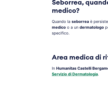
Seborrea, quando 
medico?
Quando la
seborrea
è persiste
medico
o a un
dermatologo
pe
specifico.
Area medica di r
In
Humanitas Castelli Bergam
Servizio di Dermatologia
.